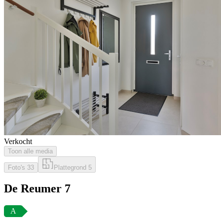
Verkocht
Toon alle media
Foto's
33
Plattegrond
5
De Reumer 7
A