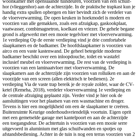
woonkamer met openslaande tuindeuren, voorzien van een schuif-
hor (vlieggenhor) aan de achterzijde. In de praktische trapkast kun je
handig extra spullen opbergen en hier bevindt zich de verdeler van
de vloerverwarming. De open keuken in hoekmodel is modern en
voorzien van alle gemakken, zoals een afzuigkap, gaskookplaat,
vaatwasser, combimagnetron, koelkast en vriezer. De gehele begane
grond is afgewerkt met een mooie tegelvloer met vloerverwarming.
1e verdieping Op de eerste verdieping vind je drie comfortabele
slaapkamers en de badkamer. De hoofdslaapkamer is voorzien van
airco en een vaste kastenwand. De geheel betegelde moderne
badkamer beschikt over een inloopdouche, toilet en wastafel
inclusief meubel en vloerverwarming. De rest van de verdieping is
voorzien van een laminaatvloer met vloerverwarming. De
slaapkamers aan de achterzijde zijn voorzien van rolluiken en aan de
voorzijde van een screen (allen elektrisch te bedienen). 2e
verdieping Via de vaste trap bereik je de royale zolder, waar de CV-
ketel (Remeha, 2018), verdeler vloerverwarming 1e verdieping en
de centrale afzuiging geplaatst zijn. Verder vind je hier ook de
aansluitingen voor het plaatsen van een wasmachine en droger.
Tevens is hier een mogelijkheid om een 4e slaapkamer te creëren.
Buitenruimte Keurige onderhoudsvriendelijk voortuin. Eigen oprit
met een gemetselde garage met kantelpoort en aan de achterzijde
een toegangsdeur. De achtertuin is voorzien van een mooie serre
uitgevoerd in aluminium met glas schuifwanden en spotjes op
afstandsbediening. Achter in de tuin is nog een terras voorzien van 2