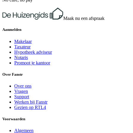
Maak nu een afspraak
Aanmelden
Makelaar
Taxateur
Hypotheek adviseur
Notaris
Promoot je kantoor
Over Fanstr
Over ons
Vragen
Support
Werken bij Fanstr
Gezien op RTL4
Voorwaarden
Algemeen