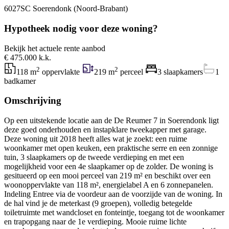
6027SC Soerendonk (Noord-Brabant)
Hypotheek nodig voor deze woning?
Bekijk het actuele rente aanbod
€ 475.000 k.k.
2
2
118 m
oppervlakte
219 m
perceel
3 slaapkamers
1
badkamer
Omschrijving
Op een uitstekende locatie aan de De Reumer 7 in Soerendonk ligt
deze goed onderhouden en instapklare tweekapper met garage.
Deze woning uit 2018 heeft alles wat je zoekt: een ruime
woonkamer met open keuken, een praktische serre en een zonnige
tuin, 3 slaapkamers op de tweede verdieping en met een
mogelijkheid voor een 4e slaapkamer op de zolder. De woning is
gesitueerd op een mooi perceel van 219 m² en beschikt over een
woonoppervlakte van 118 m², energielabel A en 6 zonnepanelen.
Indeling Entree via de voordeur aan de voorzijde van de woning. In
de hal vind je de meterkast (9 groepen), volledig betegelde
toiletruimte met wandcloset en fonteintje, toegang tot de woonkamer
en trapopgang naar de 1e verdieping. Mooie ruime lichte