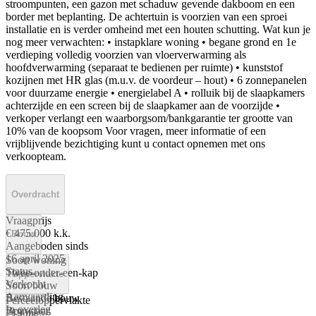
stroompunten, een gazon met schaduw gevende dakboom en een
border met beplanting. De achtertuin is voorzien van een sproei
installatie en is verder omheind met een houten schutting. Wat kun je
nog meer verwachten: • instapklare woning • begane grond en 1e
verdieping volledig voorzien van vloerverwarming als
hoofdverwarming (separaat te bedienen per ruimte) • kunststof
kozijnen met HR glas (m.u.v. de voordeur – hout) • 6 zonnepanelen
voor duurzame energie • energielabel A • rolluik bij de slaapkamers
achterzijde en een screen bij de slaapkamer aan de voorzijde •
verkoper verlangt een waarborgsom/bankgarantie ter grootte van
10% van de koopsom Voor vragen, meer informatie of een
vrijblijvende bezichtiging kunt u contact opnemen met ons
verkoopteam.
Overdracht
Vraagprijs
€ 475.000 k.k.
Bouw
Aangeboden sinds
16 april 2025
Soort woning
Status
Twee-onder-een-kap
Oppervlakte
Verkocht
Soort bouw
Aanvaarding
Bestaande bouw
Perceeloppervlakte
In overleg
Bouwjaar
219 m²
Kamers