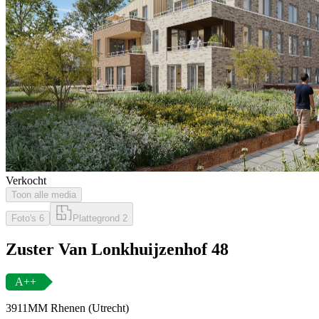
Verkocht
Toon alle media
Foto's
6
Plattegrond
2
Zuster Van Lonkhuijzenhof 48
A++
3911MM Rhenen (Utrecht)