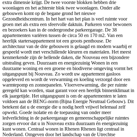
extra dimensie krijgt. De twee voorste blokken hebben drie
woonlagen en het achterste blok twee woonlagen. Onder alle
gebouwen komt op de begane grond het nieuwe
Gezondheidscentrum. In het hart van het plan is veel ruimte voor
groen met als extra een sfeervolle daktuin. Parkeren voor bewoners
en bezoekers kan in de ondergrondse parkeergarage. De 38
appartementen variëren tussen de circa 50 en 170 m2. Van een
heerlijk startersappartement tot een groots penthouse. De
architectuur van de drie gebouwen is gelaagd en modern waarbij er
gespeeld wordt met verschillende kleuren en materialen. Het meest
kenmerkende zijn de hellende daken, die Nouveau een bijzondere
uitstraling geven. Duurzaam en energiezuinig Wonen in een
duurzame woning en een groene en biodiverse omgeving vormt het
uitgangspunt bij Nouveau. Zo wordt uw appartement gasloos
opgeleverd en wordt de verwarming en koeling verzorgd door een
warmtepomp en zonnepanelen. Vloerverwarming, die per ruimte
geregeld kan worden, staat garant voor een heerlijk binnenklimaat in
elk jaargetijde. Het uitgangspunt is om de appartementen te laten
voldoen aan de BENG-norm (Bijna Energie Neutraal Gebouw). Dit
betekent dat u de energie die u nodig heeft vrijwel helemaal zelf
opwekt. Goede isolatie en de toepassing van onder meer
ledverlichting in de parkeergarage en gemeenschappelijke ruimtes
zorgen ervoor dat u in Nouveau extra duurzaam én energiezuinig
kunt wonen. Centraal wonen in Rhenen Rhenen ligt centraal in
Nederland. Omgeven door het landschap van de Utrechtse