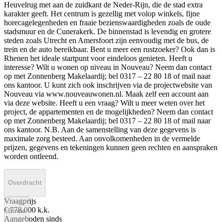
Heuvelrug met aan de zuidkant de Neder-Rijn, die de stad extra
karakter geeft. Het centrum is gezellig met volop winkels, fijne
horecagelegenheden en fraaie bezienswaardigheden zoals de oude
stadsmuur en de Cunerakerk. De binnenstad is levendig en grotere
steden zoals Utrecht en Amersfoort zijn eenvoudig met de bus, de
trein en de auto bereikbaar. Bent u meer een rustzoeker? Ook dan is
Rhenen het ideale startpunt voor eindeloos genieten. Heeft u
interesse? Wilt u wonen op niveau in Nouveau? Neem dan contact
op met Zonnenberg Makelaardij; bel 0317 – 22 80 18 of mail naar
ons kantoor. U kunt zich ook inschrijven via de projectwebsite van
Nouveau via www.nouveauwonen.nl. Maak zelf een account aan
via deze website. Heeft u een vraag? Wilt u meer weten over het
project, de appartementen en de mogelijkheden? Neem dan contact
op met Zonnenberg Makelaardij; bel 0317 – 22 80 18 of mail naar
ons kantoor. N.B. Aan de samenstelling van deze gegevens is
maximale zorg besteed. Aan onvolkomenheden in de vermelde
prijzen, gegevens en tekeningen kunnen geen rechten en aanspraken
worden ontleend.
Overdracht
Vraagprijs
€ 778.000 k.k.
Bouw
Aangeboden sinds