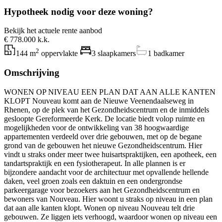
Hypotheek nodig voor deze woning?
Bekijk het actuele rente aanbod
€ 778.000 k.k.
2
144 m
oppervlakte
3 slaapkamers
1 badkamer
Omschrijving
WONEN OP NIVEAU EEN PLAN DAT AAN ALLE KANTEN
KLOPT Nouveau komt aan de Nieuwe Veenendaalseweg in
Rhenen, op de plek van het Gezondheidscentrum en de inmiddels
gesloopte Gereformeerde Kerk. De locatie biedt volop ruimte en
mogelijkheden voor de ontwikkeling van 38 hoogwaardige
appartementen verdeeld over drie gebouwen, met op de begane
grond van de gebouwen het nieuwe Gezondheidscentrum. Hier
vindt u straks onder meer twee huisartspraktijken, een apotheek, een
tandartspraktijk en een fysiotherapeut. In alle plannen is er
bijzondere aandacht voor de architectuur met opvallende hellende
daken, veel groen zoals een daktuin en een ondergrondse
parkeergarage voor bezoekers aan het Gezondheidscentrum en
bewoners van Nouveau. Hier woont u straks op niveau in een plan
dat aan alle kanten klopt. Wonen op niveau Nouveau telt drie
gebouwen. Ze liggen iets verhoogd, waardoor wonen op niveau een