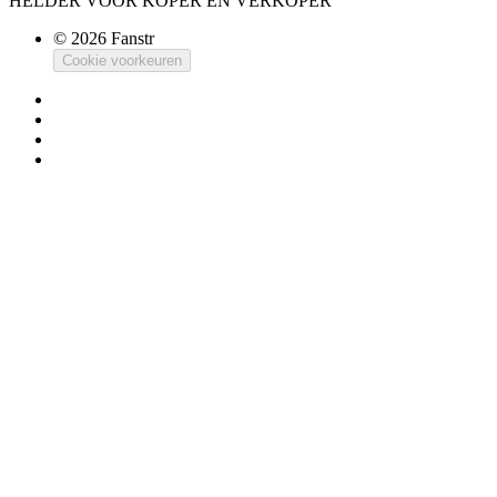
HELDER VOOR KOPER EN VERKOPER
© 2026 Fanstr
Cookie voorkeuren