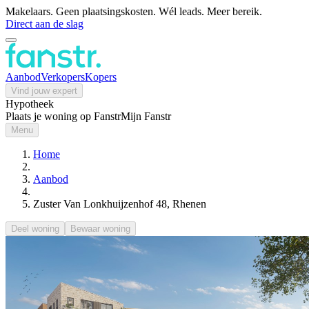
Makelaars. Geen plaatsingskosten. Wél leads. Meer bereik.
Direct aan de slag
Aanbod
Verkopers
Kopers
Vind jouw expert
Hypotheek
Plaats je woning op Fanstr
Mijn Fanstr
Menu
Home
Aanbod
Zuster Van Lonkhuijzenhof 48, Rhenen
Deel woning
Bewaar woning