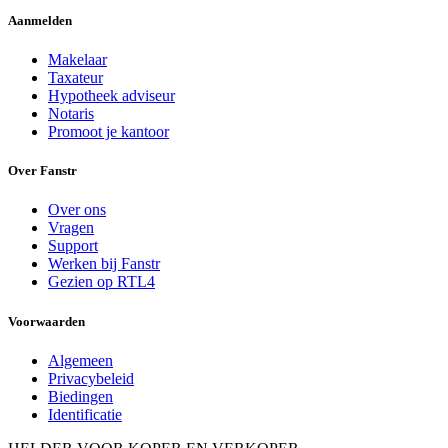
Aanmelden
Makelaar
Taxateur
Hypotheek adviseur
Notaris
Promoot je kantoor
Over Fanstr
Over ons
Vragen
Support
Werken bij Fanstr
Gezien op RTL4
Voorwaarden
Algemeen
Privacybeleid
Biedingen
Identificatie