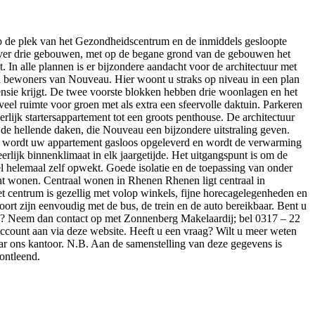
 van het Gezondheidscentrum en de inmiddels gesloopte
over drie gebouwen, met op de begane grond van de gebouwen het
 In alle plannen is er bijzondere aandacht voor de architectuur met
n bewoners van Nouveau. Hier woont u straks op niveau in een plan
nsie krijgt. De twee voorste blokken hebben drie woonlagen en het
el ruimte voor groen met als extra een sfeervolle daktuin. Parkeren
ijk startersappartement tot een groots penthouse. De architectuur
de hellende daken, die Nouveau een bijzondere uitstraling geven.
 wordt uw appartement gasloos opgeleverd en wordt de verwarming
lijk binnenklimaat in elk jaargetijde. Het uitgangspunt is om de
 helemaal zelf opwekt. Goede isolatie en de toepassing van onder
nt wonen. Centraal wonen in Rhenen Rhenen ligt centraal in
t centrum is gezellig met volop winkels, fijne horecagelegenheden en
rt zijn eenvoudig met de bus, de trein en de auto bereikbaar. Bent u
au? Neem dan contact op met Zonnenberg Makelaardij; bel 0317 – 22
ccount aan via deze website. Heeft u een vraag? Wilt u meer weten
r ons kantoor. N.B. Aan de samenstelling van deze gegevens is
ontleend.