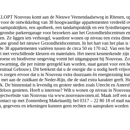
u komt aan de Nieuwe Veenendaalseweg in Rhenen, op de plek
n voor de ontwikkeling van 38 hoogwaardige appartementen verdeeld 
tspraktijken, een apotheek, een tandartspraktijk en een fysiotherapeut.
ergrondse parkeergarage voor bezoekers aan het Gezondheidscentrum e
en. Ze liggen iets verhoogd, waardoor wonen op niveau een extra dime
e grond het nieuwe Gezondheidscentrum. In het hart van het plan is ve
38 appartementen variëren tussen de circa 50 en 170 m2. Van een heerl
 met verschillende kleuren en materialen. Het meest kenmerkende zijn 
oene en biodiverse omgeving vormt het uitgangspunt bij Nouveau. Zo
rming, die per ruimte geregeld kan worden, staat garant voor een heer
raal Gebouw). Dit betekent dat u de energie die u nodig heeft vrijwel
es zorgen ervoor dat u in Nouveau extra duurzaam én energiezuinig ku
t aan de zuidkant de Neder-Rijn, die de stad extra karakter geeft. He
 De binnenstad is levendig en grotere steden zoals Utrecht en Amersfoo
indeloos genieten. Heeft u interesse? Wilt u wonen op niveau in Nouve
 projectwebsite van Nouveau via www.nouveauwonen.nl. Maak zelf een a
ontact op met Zonnenberg Makelaardij; bel 0317 – 22 80 18 of mail naa
, gegevens en tekeningen kunnen geen rechten en aanspraken worden 