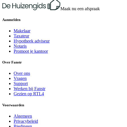
Maak nu een afspraak
Aanmelden
Makelaar
Taxateur
Hypotheek adviseur
Notaris
Promoot je kantoor
Over Fanstr
Over ons
Vragen
Support
Werken bij Fanstr
Gezien op RTL4
Voorwaarden
Algemeen
Privacybeleid
Biedingen