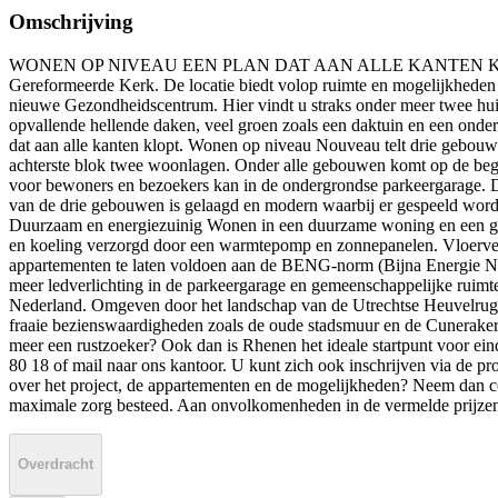
Omschrijving
WONEN OP NIVEAU EEN PLAN DAT AAN ALLE KANTEN KLOPT Nouvea
Gereformeerde Kerk. De locatie biedt volop ruimte en mogelijkhede
nieuwe Gezondheidscentrum. Hier vindt u straks onder meer twee huisar
opvallende hellende daken, veel groen zoals een daktuin en een ond
dat aan alle kanten klopt. Wonen op niveau Nouveau telt drie gebouw
achterste blok twee woonlagen. Onder alle gebouwen komt op de began
voor bewoners en bezoekers kan in de ondergrondse parkeergarage. De 
van de drie gebouwen is gelaagd en modern waarbij er gespeeld wordt
Duurzaam en energiezuinig Wonen in een duurzame woning en een gr
en koeling verzorgd door een warmtepomp en zonnepanelen. Vloerverwa
appartementen te laten voldoen aan de BENG-norm (Bijna Energie Neut
meer ledverlichting in de parkeergarage en gemeenschappelijke ruimt
Nederland. Omgeven door het landschap van de Utrechtse Heuvelrug me
fraaie bezienswaardigheden zoals de oude stadsmuur en de Cunerakerk.
meer een rustzoeker? Ook dan is Rhenen het ideale startpunt voor e
80 18 of mail naar ons kantoor. U kunt zich ook inschrijven via de
over het project, de appartementen en de mogelijkheden? Neem dan c
maximale zorg besteed. Aan onvolkomenheden in de vermelde prijzen
Overdracht