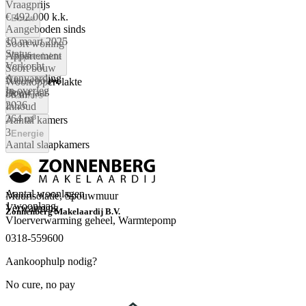
Vraagprijs
€ 492.000 k.k.
Bouw
Aangeboden sinds
10 maart 2025
Soort woning
Status
Appartement
Oppervlakte
Verkocht
Soort bouw
Aanvaarding
Nieuwbouw
Woonoppervlakte
In overleg
Bouwjaar
88 m²
Kamers
2026
Inhoud
264 m³
Aantal kamers
3
Energie
Aantal slaapkamers
2
Energielabel
Aantal badkamers
A++
1 badkamer en 0 apart toilets
Isolatie
Aantal woonlagen
Muurisolatie, Spouwmuur
1 woonlaag
Verwarming
Zonnenberg Makelaardij B.V.
Vloerverwarming geheel, Warmtepomp
0318-559600
Aankoophulp nodig?
No cure, no pay