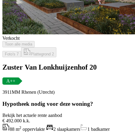
Verkocht
Toon alle media
Foto's
7
Plattegrond
2
Zuster Van Lonkhuijzenhof 20
A++
3911MM Rhenen (Utrecht)
Hypotheek nodig voor deze woning?
Bekijk het actuele rente aanbod
€ 492.000 k.k.
2
88 m
oppervlakte
2 slaapkamers
1 badkamer