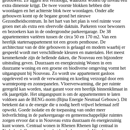
gebouwen. Ze liggen iets verhoogd, waardoor wonen op niveau een
extra dimensie krijgt. De twee voorste blokken hebben drie
woonlagen en het achterste blok twee woonlagen. Onder alle
gebouwen komt op de begane grond het nieuwe
Gezondheidscentrum. In het hart van het plan is veel ruimte voor
groen met als extra een sfeervolle daktuin. Parkeren voor bewoners
en bezoekers kan in de ondergrondse parkeergarage. De 38
appartementen variëren tussen de circa 50 en 170 m2. Van een
heerlijk startersappartement tot een groots penthouse. De
architectuur van de drie gebouwen is gelaagd en modern waarbij er
gespeeld wordt met verschillende kleuren en materialen. Het meest
kenmerkende zijn de hellende daken, die Nouveau een bijzondere
uitstraling geven. Duurzaam en energiezuinig Wonen in een
duurzame woning en een groene en biodiverse omgeving vormt het
uitgangspunt bij Nouveau. Zo wordt uw appartement gasloos
opgeleverd en wordt de verwarming en koeling verzorgd door een
warmtepomp en zonnepanelen. Vloerverwarming, die per ruimte
geregeld kan worden, staat garant voor een heerlijk binnenklimaat in
elk jaargetijde. Het uitgangspunt is om de appartementen te laten
voldoen aan de BENG-norm (Bijna Energie Neutraal Gebouw). Dit
betekent dat u de energie die u nodig heeft vrijwel helemaal zelf
opwekt. Goede isolatie en de toepassing van onder meer
ledverlichting in de parkeergarage en gemeenschappelijke ruimtes
zorgen ervoor dat u in Nouveau extra duurzaam én energiezuinig
kunt wonen. Centraal wonen in Rhenen Rhenen ligt centraal in