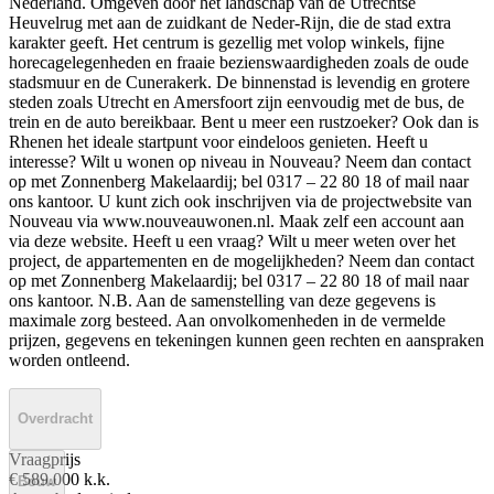
Nederland. Omgeven door het landschap van de Utrechtse
Heuvelrug met aan de zuidkant de Neder-Rijn, die de stad extra
karakter geeft. Het centrum is gezellig met volop winkels, fijne
horecagelegenheden en fraaie bezienswaardigheden zoals de oude
stadsmuur en de Cunerakerk. De binnenstad is levendig en grotere
steden zoals Utrecht en Amersfoort zijn eenvoudig met de bus, de
trein en de auto bereikbaar. Bent u meer een rustzoeker? Ook dan is
Rhenen het ideale startpunt voor eindeloos genieten. Heeft u
interesse? Wilt u wonen op niveau in Nouveau? Neem dan contact
op met Zonnenberg Makelaardij; bel 0317 – 22 80 18 of mail naar
ons kantoor. U kunt zich ook inschrijven via de projectwebsite van
Nouveau via www.nouveauwonen.nl. Maak zelf een account aan
via deze website. Heeft u een vraag? Wilt u meer weten over het
project, de appartementen en de mogelijkheden? Neem dan contact
op met Zonnenberg Makelaardij; bel 0317 – 22 80 18 of mail naar
ons kantoor. N.B. Aan de samenstelling van deze gegevens is
maximale zorg besteed. Aan onvolkomenheden in de vermelde
prijzen, gegevens en tekeningen kunnen geen rechten en aanspraken
worden ontleend.
Overdracht
Vraagprijs
€ 589.000 k.k.
Bouw