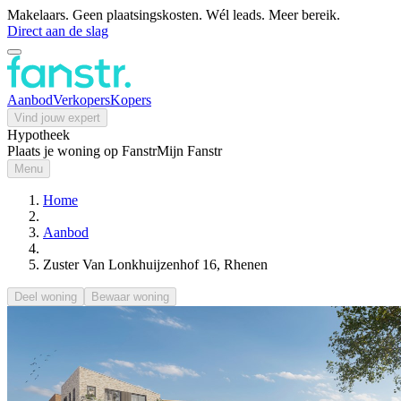
Makelaars. Geen plaatsingskosten. Wél leads. Meer bereik.
Direct aan de slag
Aanbod
Verkopers
Kopers
Vind jouw expert
Hypotheek
Plaats je woning op Fanstr
Mijn Fanstr
Menu
Home
Aanbod
Zuster Van Lonkhuijzenhof 16, Rhenen
Deel woning
Bewaar woning