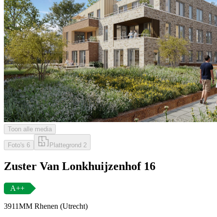
Toon alle media
Foto's
6
Plattegrond
2
Zuster Van Lonkhuijzenhof 16
A++
3911MM Rhenen (Utrecht)