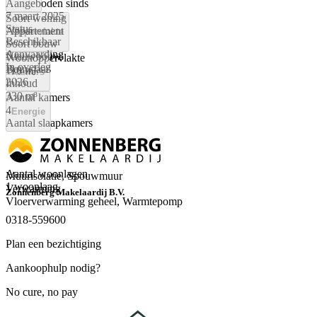
Aangeboden sinds
7 maart 2025
Soort woning
Status
Appartement
Oppervlakte
Beschikbaar
Soort bouw
Aanvaarding
Nieuwbouw
Woonoppervlakte
In overleg
Bouwjaar
110 m²
Kamers
2026
Inhoud
330 m³
Aantal kamers
4
Energie
Aantal slaapkamers
3
Energielabel
Aantal badkamers
A++
1 badkamer en 1 apart toilet
Isolatie
Aantal woonlagen
Muurisolatie, Spouwmuur
1 woonlaag
Verwarming
Zonnenberg Makelaardij B.V.
Vloerverwarming geheel, Warmtepomp
0318-559600
Plan een bezichtiging
Aankoophulp nodig?
No cure, no pay