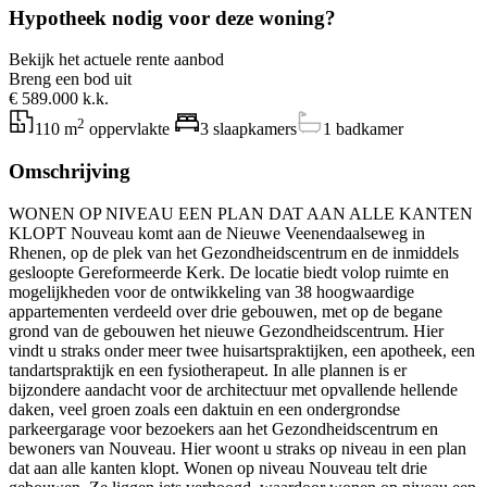
Hypotheek nodig voor deze woning?
Bekijk het actuele rente aanbod
Breng een bod uit
€ 589.000 k.k.
2
110 m
oppervlakte
3 slaapkamers
1 badkamer
Omschrijving
WONEN OP NIVEAU EEN PLAN DAT AAN ALLE KANTEN
KLOPT Nouveau komt aan de Nieuwe Veenendaalseweg in
Rhenen, op de plek van het Gezondheidscentrum en de inmiddels
gesloopte Gereformeerde Kerk. De locatie biedt volop ruimte en
mogelijkheden voor de ontwikkeling van 38 hoogwaardige
appartementen verdeeld over drie gebouwen, met op de begane
grond van de gebouwen het nieuwe Gezondheidscentrum. Hier
vindt u straks onder meer twee huisartspraktijken, een apotheek, een
tandartspraktijk en een fysiotherapeut. In alle plannen is er
bijzondere aandacht voor de architectuur met opvallende hellende
daken, veel groen zoals een daktuin en een ondergrondse
parkeergarage voor bezoekers aan het Gezondheidscentrum en
bewoners van Nouveau. Hier woont u straks op niveau in een plan
dat aan alle kanten klopt. Wonen op niveau Nouveau telt drie