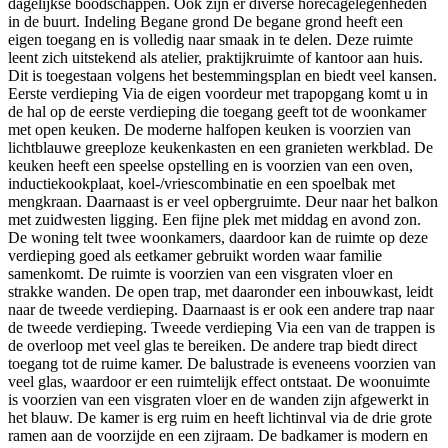
dagelijkse boodschappen. Ook zijn er diverse horecagelegenheden
in de buurt. Indeling Begane grond De begane grond heeft een
eigen toegang en is volledig naar smaak in te delen. Deze ruimte
leent zich uitstekend als atelier, praktijkruimte of kantoor aan huis.
Dit is toegestaan volgens het bestemmingsplan en biedt veel kansen.
Eerste verdieping Via de eigen voordeur met trapopgang komt u in
de hal op de eerste verdieping die toegang geeft tot de woonkamer
met open keuken. De moderne halfopen keuken is voorzien van
lichtblauwe greeploze keukenkasten en een granieten werkblad. De
keuken heeft een speelse opstelling en is voorzien van een oven,
inductiekookplaat, koel-/vriescombinatie en een spoelbak met
mengkraan. Daarnaast is er veel opbergruimte. Deur naar het balkon
met zuidwesten ligging. Een fijne plek met middag en avond zon.
De woning telt twee woonkamers, daardoor kan de ruimte op deze
verdieping goed als eetkamer gebruikt worden waar familie
samenkomt. De ruimte is voorzien van een visgraten vloer en
strakke wanden. De open trap, met daaronder een inbouwkast, leidt
naar de tweede verdieping. Daarnaast is er ook een andere trap naar
de tweede verdieping. Tweede verdieping Via een van de trappen is
de overloop met veel glas te bereiken. De andere trap biedt direct
toegang tot de ruime kamer. De balustrade is eveneens voorzien van
veel glas, waardoor er een ruimtelijk effect ontstaat. De woonuimte
is voorzien van een visgraten vloer en de wanden zijn afgewerkt in
het blauw. De kamer is erg ruim en heeft lichtinval via de drie grote
ramen aan de voorzijde en een zijraam. De badkamer is modern en