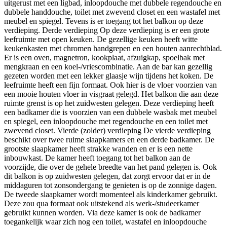
uitgerust met een ligbad, inloopdouche met dubbele regendouche en
dubbele handdouche, toilet met zwevend closet en een wastafel met
meubel en spiegel. Tevens is er toegang tot het balkon op deze
verdieping. Derde verdieping Op deze verdieping is er een grote
leefruimte met open keuken. De gezellige keuken heeft witte
keukenkasten met chromen handgrepen en een houten aanrechtblad.
Er is een oven, magnetron, kookplaat, afzuigkap, spoelbak met
mengkraan en een koel-/vriescombinatie. Aan de bar kan gezellig
gezeten worden met een lekker glaasje wijn tijdens het koken. De
leefruimte heeft een fijn formaat. Ook hier is de vloer voorzien van
een mooie houten vloer in visgraat gelegd. Het balkon die aan deze
ruimte grenst is op het zuidwesten gelegen. Deze verdieping heeft
een badkamer die is voorzien van een dubbele wasbak met meubel
en spiegel, een inloopdouche met regendouche en een toilet met
zwevend closet. Vierde (zolder) verdieping De vierde verdieping
beschikt over twee ruime slaapkamers en een derde badkamer. De
grootste slaapkamer heeft strakke wanden en er is een nette
inbouwkast. De kamer heeft toegang tot het balkon aan de
voorzijde, die over de gehele breedte van het pand gelegen is. Ook
dit balkon is op zuidwesten gelegen, dat zorgt ervoor dat er in de
middaguren tot zonsondergang te genieten is op de zonnige dagen.
De tweede slaapkamer wordt momenteel als kinderkamer gebruikt.
Deze zou qua formaat ook uitstekend als werk-/studeerkamer
gebruikt kunnen worden. Via deze kamer is ook de badkamer
toegankelijk waar zich nog een toilet, wastafel en inloopdouche