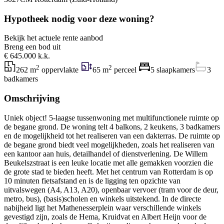
Hypotheek nodig voor deze woning?
Bekijk het actuele rente aanbod
Breng een bod uit
€ 645.000 k.k.
2
2
262 m
oppervlakte
65 m
perceel
5 slaapkamers
3
badkamers
Omschrijving
Uniek object! 5-laagse tussenwoning met multifunctionele ruimte op
de begane grond. De woning telt 4 balkons, 2 keukens, 3 badkamers
en de mogelijkheid tot het realiseren van een dakterras. De ruimte op
de begane grond biedt veel mogelijkheden, zoals het realiseren van
een kantoor aan huis, detailhandel of dienstverlening. De Willem
Beukelszstraat is een leuke locatie met alle gemakken voorzien die
de grote stad te bieden heeft. Met het centrum van Rotterdam is op
10 minuten fietsafstand en is de ligging ten opzichte van
uitvalswegen (A4, A13, A20), openbaar vervoer (tram voor de deur,
metro, bus), (basis)scholen en winkels uitstekend. In de directe
nabijheid ligt het Mathenesserplein waar verschillende winkels
gevestigd zijn, zoals de Hema, Kruidvat en Albert Heijn voor de