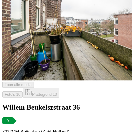
Toon alle media
Foto's
16
Plattegrond
10
Willem Beukelszstraat 36
A
3027CM Rotterdam (Zuid-Holland)