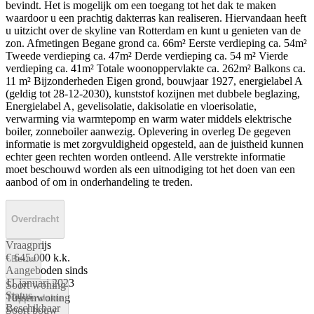
bevindt. Het is mogelijk om een toegang tot het dak te maken
waardoor u een prachtig dakterras kan realiseren. Hiervandaan heeft
u uitzicht over de skyline van Rotterdam en kunt u genieten van de
zon. Afmetingen Begane grond ca. 66m² Eerste verdieping ca. 54m²
Tweede verdieping ca. 47m² Derde verdieping ca. 54 m² Vierde
verdieping ca. 41m² Totale woonoppervlakte ca. 262m² Balkons ca.
11 m² Bijzonderheden Eigen grond, bouwjaar 1927, energielabel A
(geldig tot 28-12-2030), kunststof kozijnen met dubbele beglazing,
Energielabel A, gevelisolatie, dakisolatie en vloerisolatie,
verwarming via warmtepomp en warm water middels elektrische
boiler, zonneboiler aanwezig. Oplevering in overleg De gegeven
informatie is met zorgvuldigheid opgesteld, aan de juistheid kunnen
echter geen rechten worden ontleend. Alle verstrekte informatie
moet beschouwd worden als een uitnodiging tot het doen van een
aanbod of om in onderhandeling te treden.
Overdracht
Vraagprijs
€ 645.000 k.k.
Bouw
Aangeboden sinds
11 januari 2023
Soort woning
Status
Tussenwoning
Oppervlakte
Beschikbaar
Soort bouw