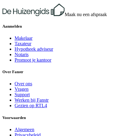
Maak nu een afspraak
Aanmelden
Makelaar
Taxateur
Hypotheek adviseur
Notaris
Promoot je kantoor
Over Fanstr
Over ons
Vragen
Support
Werken bij Fanstr
Gezien op RTL4
Voorwaarden
Algemeen
Privacybeleid