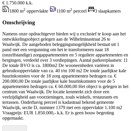
€ 1.750.000 k.k.
2
2
1800 m
oppervlakte
1100 m
perceel
3 slaapkamers
Omschrijving
Namens onze opdrachtgever bieden wij u exclusief te koop aan het
ontwikkelingsobject gelegen aan de Wilhelminastraat 26 te
Waalwijk. De aangeboden beleggingsmogelijkheid bestaat uit 1
pand met een vergunning om het te transformeren naar 18
(onzelfstandige) zorgappartementen en 5 reguliere appartementen en
bergingen, verdeeld over 3 verdiepingen. Aantal parkeerplaatsen: 11
De totale BVO is ca. 1800m2 De wooneenheden variëren in
gebruiksoppervlakte van ca. 40 t/m 100 m2 De totale jaarlijkse kale
huurinkomsten voor de 18 zorg appartementen bedragen ca. €
200.000,00 De totale jaarlijkse kale huurinkomsten voor de 5
appartementen bedragen ca. € 60.000,00 Het object is gelegen in het
centrum van Waalwijk. De locatie kenmerkt zich door een
veelzijdigheid aan voorzieningen, zoals winkels, restaurants en
terrassen. Onderhavig perceel is kadastraal bekend gemeente
Waalwijk, sectie D, nummer 1379 met een oppervlakte 1.100 m2
Vraagprijs: EUR 1.850.000,- k.k. Er is geen bouw begroting
opgemaakt.