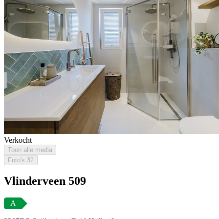
Verkocht
Toon alle media
Foto's
32
Vlinderveen 509
A