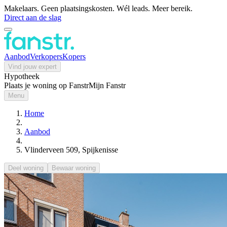
Makelaars. Geen plaatsingskosten. Wél leads. Meer bereik.
Direct aan de slag
Aanbod
Verkopers
Kopers
Vind jouw expert
Hypotheek
Plaats je woning op Fanstr
Mijn Fanstr
Menu
Home
Aanbod
Vlinderveen 509, Spijkenisse
Deel woning
Bewaar woning