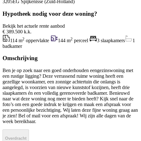
3205EG Spijkenisse (Zuid-Holland)
Hypotheek nodig voor deze woning?
Bekijk het actuele rente aanbod
€ 389.500 k.k.
2
2
114 m
oppervlakte
144 m
perceel
3 slaapkamers
1
badkamer
Omschrijving
Ben je op zoek naar een goed onderhouden eengezinswoning met
een rustige ligging? Deze verrassend ruime woning heeft een
gezellige woonkamer, een zonnige achtertuin die onlangs is
aangelegd, is voorzien van nieuwe kunststof kozijnen, heeft drie
slaapkamers én een volledig gerenoveerde badkamer. Benieuwd
naar wat deze woning nog meer te bieden heeft? Kijk snel naar de
foto’s om een goede indruk te krijgen en maak een afspraak voor
een persoonlijke bezichtiging. Wij laten deze fijne woning graag aan
je zien! Bel of mail voor een afspraak! Wij zijn alle dagen van de
week bereikbaar.
Overdracht