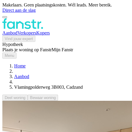
Makelaars. Geen plaatsingskosten. Wél leads. Meer bereik.
Direct aan de slag
Aanbod
Verkopers
Kopers
Vind jouw expert
Hypotheek
Plaats je woning op Fanstr
Mijn Fanstr
Menu
Home
Aanbod
Vlamingpolderweg 3B003, Cadzand
Deel woning
Bewaar woning