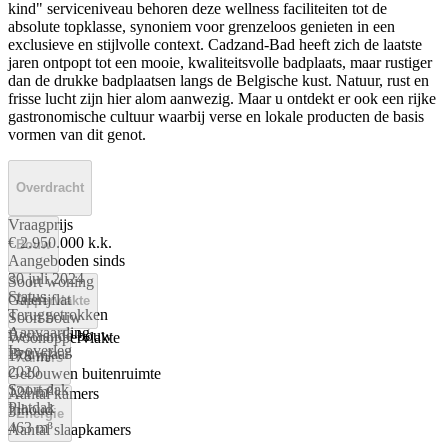
kind" serviceniveau behoren deze wellness faciliteiten tot de
absolute topklasse, synoniem voor grenzeloos genieten in een
exclusieve en stijlvolle context. Cadzand-Bad heeft zich de laatste
jaren ontpopt tot een mooie, kwaliteitsvolle badplaats, maar rustiger
dan de drukke badplaatsen langs de Belgische kust. Natuur, rust en
frisse lucht zijn hier alom aanwezig. Maar u ontdekt er ook een rijke
gastronomische cultuur waarbij verse en lokale producten de basis
vormen van dit genot.
Overdracht
Vraagprijs
€ 2.950.000 k.k.
Bouw
Aangeboden sinds
30 juli 2024
Soort woning
Status
Galerijflat
Oppervlakte
Teruggetrokken
Soort bouw
Aanvaarding
Bestaande bouw
Woonoppervlakte
In overleg
Bouwjaar
178 m²
Kamers
2020
Gebouwen buitenruimte
Soort dak
121 m²
Aantal kamers
Platdak
Inhoud
3
Energie
463 m³
Aantal slaapkamers
2