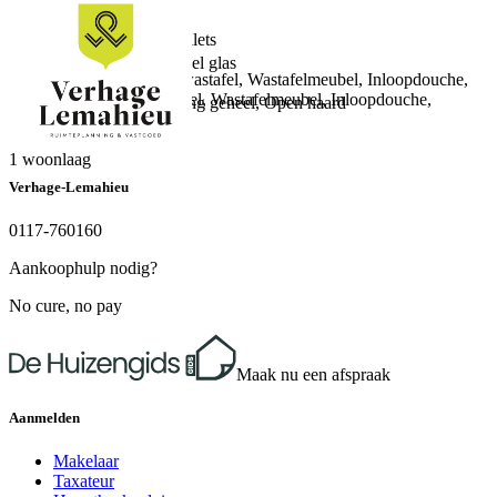
Energielabel
Aantal badkamers
C
2 badkamers en 0 apart toilets
Isolatie
Badkamervoorzieningen
Volledig geïsoleerd, Dubbel glas
Ligbad, Toilet, Dubbele wastafel, Wastafelmeubel, Inloopdouche,
Verwarming
Vloerverwarming, Wastafel, Wastafelmeubel, Inloopdouche,
CV ketel, Vloerverwarming geheel, Open haard
Vloerverwarming
Warm water
Aantal woonlagen
CV ketel
1 woonlaag
Verhage-Lemahieu
0117-760160
Aankoophulp nodig?
No cure, no pay
Maak nu een afspraak
Aanmelden
Makelaar
Taxateur