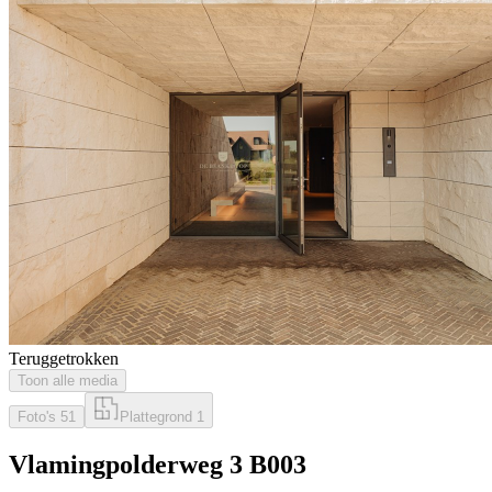
Teruggetrokken
Toon alle media
Foto's
51
Plattegrond
1
Vlamingpolderweg 3 B003