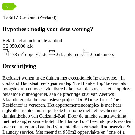
C
4506HZ Cadzand (Zeeland)
Hypotheek nodig voor deze woning?
Bekijk het actuele rente aanbod
€ 2.950.000 k.k.
2
178 m
oppervlakte
2 slaapkamers
2 badkamers
Omschrijving
Exclusief wonen in de duinen met exceptionele hotelservice... In
Cadzand-Bad staat reeds jaar en dag ‘De Blanke Top’ bekend als
hoogste duin en meest zichtbare baken van de streek. Het is op deze
befaamde duinengordel, aan de prachtige kust van Zeeuws-
Vlaanderen, dat het exclusieve project ‘De Blanke Top – The
Residence’ is verrezen. Het appartementencomplex is met haar
stijlvolle architectuur in perfecte harmonie met het beschermde
duinlandschap van Cadzand-Bad. Door de unieke samenwerking
met het aangrenzende hotel "De Blanke Top" beschikt je als resident
over een uitgebreid aanbod van hoteldiensten zoals Roomservice &
Laundry service. Met meer dan 950m2 oppervlakte en "one-of-a-