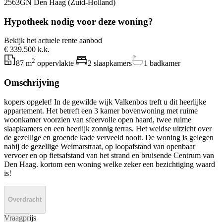
2563GN Den Haag (Zuid-Holland)
Hypotheek nodig voor deze woning?
Bekijk het actuele rente aanbod
€ 339.500 k.k.
2
87 m
oppervlakte
2 slaapkamers
1 badkamer
Omschrijving
kopers opgelet! In de gewilde wijk Valkenbos treft u dit heerlijke
appartement. Het betreft een 3 kamer bovenwoning met ruime
woonkamer voorzien van sfeervolle open haard, twee ruime
slaapkamers en een heerlijk zonnig terras. Het weidse uitzicht over
de gezellige en groende kade verveeld nooit. De woning is gelegen
nabij de gezellige Weimarstraat, op loopafstand van openbaar
vervoer en op fietsafstand van het strand en bruisende Centrum van
Den Haag. kortom een woning welke zeker een bezichtiging waard
is!
Overdracht
Vraagprijs