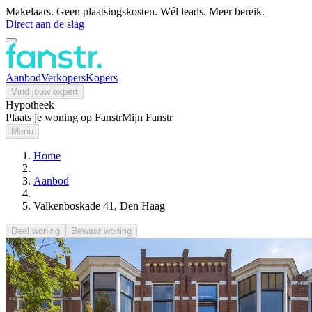
Makelaars. Geen plaatsingskosten. Wél leads. Meer bereik.
Direct aan de slag
Aanbod
Verkopers
Kopers
Vind jouw expert
Hypotheek
Plaats je woning op Fanstr
Mijn Fanstr
Menu
Home
Aanbod
Valkenboskade 41, Den Haag
Deel woning
Bewaar woning