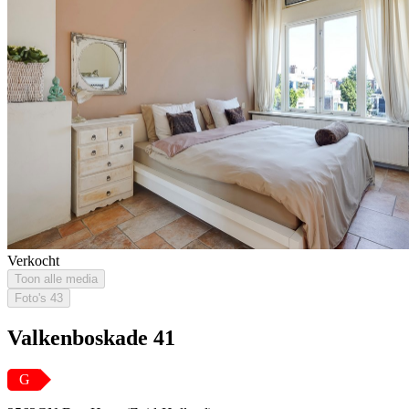
Verkocht
Toon alle media
Foto's
43
Valkenboskade 41
G