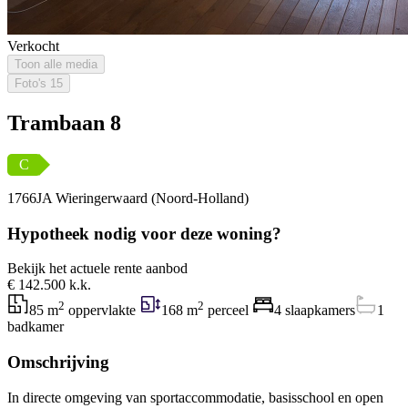
Verkocht
Toon alle media
Foto's
15
Trambaan 8
C
1766JA Wieringerwaard (Noord-Holland)
Hypotheek nodig voor deze woning?
Bekijk het actuele rente aanbod
€ 142.500 k.k.
2
2
85 m
oppervlakte
168 m
perceel
4 slaapkamers
1
badkamer
Omschrijving
In directe omgeving van sportaccommodatie, basisschool en open