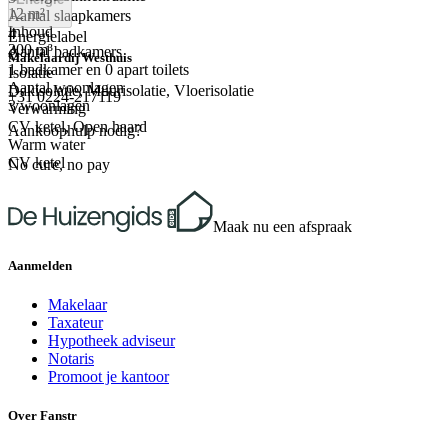
12 m²
Aantal slaapkamers
Inhoud
4
Energielabel
300 m³
Aantal badkamers
C
Makelaardij Westhuis
1 badkamer en 0 apart toilets
Isolatie
Aantal woonlagen
Dakisolatie, Muurisolatie, Vloerisolatie
+31 0224-217119
3 woonlagen
Verwarming
CV ketel, Open haard
Aankoophulp nodig?
Warm water
CV ketel
No cure, no pay
Maak nu een afspraak
Aanmelden
Makelaar
Taxateur
Hypotheek adviseur
Notaris
Promoot je kantoor
Over Fanstr