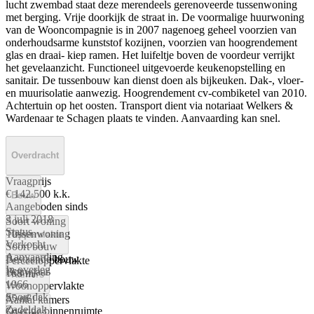
lucht zwembad staat deze merendeels gerenoveerde tussenwoning
met berging. Vrije doorkijk de straat in. De voormalige huurwoning
van de Wooncompagnie is in 2007 nagenoeg geheel voorzien van
onderhoudsarme kunststof kozijnen, voorzien van hoogrendement
glas en draai- kiep ramen. Het luifeltje boven de voordeur verrijkt
het gevelaanzicht. Functioneel uitgevoerde keukenopstelling en
sanitair. De tussenbouw kan dienst doen als bijkeuken. Dak-, vloer-
en muurisolatie aanwezig. Hoogrendement cv-combiketel van 2010.
Achtertuin op het oosten. Transport dient via notariaat Welkers &
Wardenaar te Schagen plaats te vinden. Aanvaarding kan snel.
Overdracht
Vraagprijs
€ 142.500 k.k.
Bouw
Aangeboden sinds
3 juli 2018
Soort woning
Status
Tussenwoning
Oppervlakte
Verkocht
Soort bouw
Aanvaarding
Bestaande bouw
Perceeloppervlakte
In overleg
Bouwjaar
168 m²
Kamers
1966
Woonoppervlakte
Soort dak
85 m²
Aantal kamers
Zadeldak
Overige binnenruimte
5
Energie