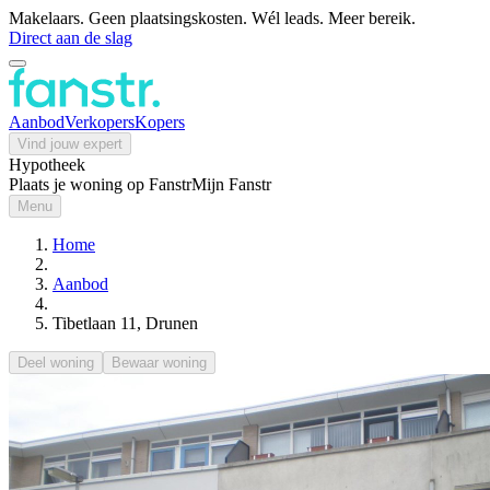
Makelaars. Geen plaatsingskosten. Wél leads. Meer bereik.
Direct aan de slag
Aanbod
Verkopers
Kopers
Vind jouw expert
Hypotheek
Plaats je woning op Fanstr
Mijn Fanstr
Menu
Home
Aanbod
Tibetlaan 11, Drunen
Deel woning
Bewaar woning