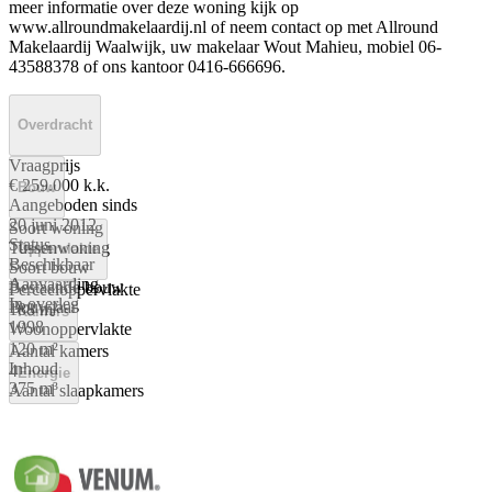
meer informatie over deze woning kijk op
www.allroundmakelaardij.nl of neem contact op met Allround
Makelaardij Waalwijk, uw makelaar Wout Mahieu, mobiel 06-
43588378 of ons kantoor 0416-666696.
Overdracht
Vraagprijs
€ 259.000 k.k.
Bouw
Aangeboden sinds
20 juni 2012
Soort woning
Status
Tussenwoning
Oppervlakte
Beschikbaar
Soort bouw
Aanvaarding
Bestaande bouw
Perceeloppervlakte
In overleg
Bouwjaar
188 m²
Kamers
1998
Woonoppervlakte
120 m²
Aantal kamers
Inhoud
4
Energie
375 m³
Aantal slaapkamers
3
Energielabel
Aantal woonlagen
A
3 woonlagen