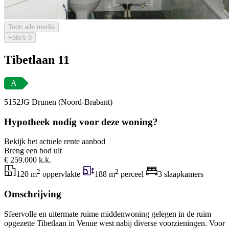
Toon alle media
Foto's
9
Tibetlaan 11
A
5152JG Drunen (Noord-Brabant)
Hypotheek nodig voor deze woning?
Bekijk het actuele rente aanbod
Breng een bod uit
€ 259.000 k.k.
2
2
120 m
oppervlakte
188 m
perceel
3 slaapkamers
Omschrijving
Sfeervolle en uitermate ruime middenwoning gelegen in de ruim
opgezette Tibetlaan in Venne west nabij diverse voorzieningen. Voor