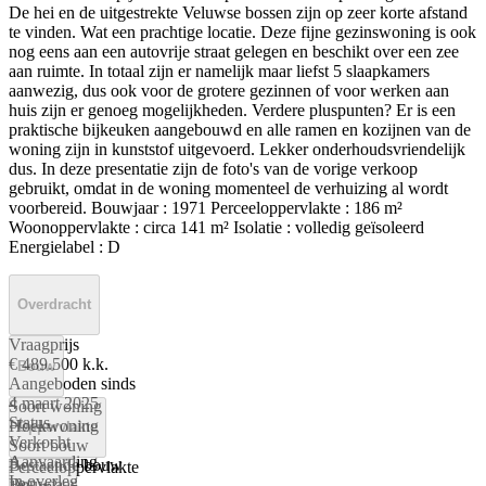
De hei en de uitgestrekte Veluwse bossen zijn op zeer korte afstand
te vinden. Wat een prachtige locatie. Deze fijne gezinswoning is ook
nog eens aan een autovrije straat gelegen en beschikt over een zee
aan ruimte. In totaal zijn er namelijk maar liefst 5 slaapkamers
aanwezig, dus ook voor de grotere gezinnen of voor werken aan
huis zijn er genoeg mogelijkheden. Verdere pluspunten? Er is een
praktische bijkeuken aangebouwd en alle ramen en kozijnen van de
woning zijn in kunststof uitgevoerd. Lekker onderhoudsvriendelijk
dus. In deze presentatie zijn de foto's van de vorige verkoop
gebruikt, omdat in de woning momenteel de verhuizing al wordt
voorbereid. Bouwjaar : 1971 Perceeloppervlakte : 186 m²
Woonoppervlakte : circa 141 m² Isolatie : volledig geïsoleerd
Energielabel : D
Overdracht
Vraagprijs
€ 489.500 k.k.
Bouw
Aangeboden sinds
4 maart 2025
Soort woning
Status
Hoekwoning
Oppervlakte
Verkocht
Soort bouw
Aanvaarding
Bestaande bouw
Perceeloppervlakte
In overleg
Bouwjaar