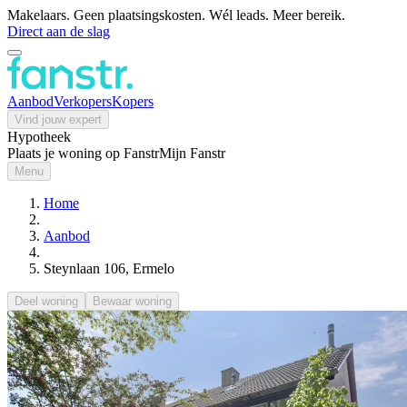
Makelaars. Geen plaatsingskosten. Wél leads. Meer bereik.
Direct aan de slag
Aanbod
Verkopers
Kopers
Vind jouw expert
Hypotheek
Plaats je woning op Fanstr
Mijn Fanstr
Menu
Home
Aanbod
Steynlaan 106, Ermelo
Deel woning
Bewaar woning