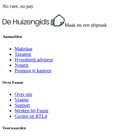
No cure, no pay
Maak nu een afspraak
Aanmelden
Makelaar
Taxateur
Hypotheek adviseur
Notaris
Promoot je kantoor
Over Fanstr
Over ons
Vragen
Support
Werken bij Fanstr
Gezien op RTL4
Voorwaarden