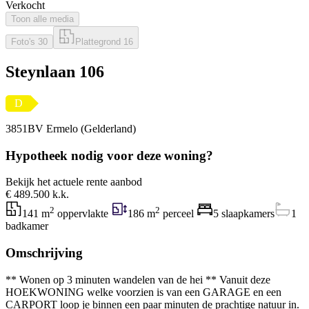
Verkocht
Toon alle media
Foto's
30
Plattegrond
16
Steynlaan 106
D
3851BV Ermelo (Gelderland)
Hypotheek nodig voor deze woning?
Bekijk het actuele rente aanbod
€ 489.500 k.k.
2
2
141 m
oppervlakte
186 m
perceel
5 slaapkamers
1
badkamer
Omschrijving
** Wonen op 3 minuten wandelen van de hei ** Vanuit deze
HOEKWONING welke voorzien is van een GARAGE en een
CARPORT loop je binnen een paar minuten de prachtige natuur in.