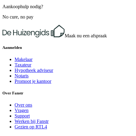
Aankoophulp nodig?
No cure, no pay
Maak nu een afspraak
Aanmelden
Makelaar
Taxateur
Hypotheek adviseur
Notaris
Promoot je kantoor
Over Fanstr
Over ons
Vragen
Support
Werken bij Fanstr
Gezien op RTL4