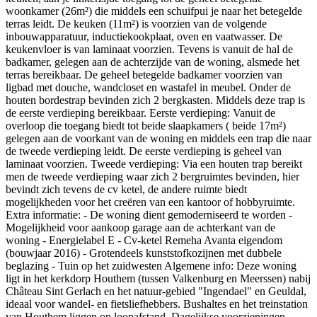
woonkamer (26m²) die middels een schuifpui je naar het betegelde
terras leidt. De keuken (11m²) is voorzien van de volgende
inbouwapparatuur, inductiekookplaat, oven en vaatwasser. De
keukenvloer is van laminaat voorzien. Tevens is vanuit de hal de
badkamer, gelegen aan de achterzijde van de woning, alsmede het
terras bereikbaar. De geheel betegelde badkamer voorzien van
ligbad met douche, wandcloset en wastafel in meubel. Onder de
houten bordestrap bevinden zich 2 bergkasten. Middels deze trap is
de eerste verdieping bereikbaar. Eerste verdieping: Vanuit de
overloop die toegang biedt tot beide slaapkamers ( beide 17m²)
gelegen aan de voorkant van de woning en middels een trap die naar
de tweede verdieping leidt. De eerste verdieping is geheel van
laminaat voorzien. Tweede verdieping: Via een houten trap bereikt
men de tweede verdieping waar zich 2 bergruimtes bevinden, hier
bevindt zich tevens de cv ketel, de andere ruimte biedt
mogelijkheden voor het creëren van een kantoor of hobbyruimte.
Extra informatie: - De woning dient gemoderniseerd te worden -
Mogelijkheid voor aankoop garage aan de achterkant van de
woning - Energielabel E - Cv-ketel Remeha Avanta eigendom
(bouwjaar 2016) - Grotendeels kunststofkozijnen met dubbele
beglazing - Tuin op het zuidwesten Algemene info: Deze woning
ligt in het kerkdorp Houthem (tussen Valkenburg en Meerssen) nabij
Château Sint Gerlach en het natuur-gebied "Ingendael" en Geuldal,
ideaal voor wandel- en fietsliefhebbers. Bushaltes en het treinstation
van Houthem liggen op loopafstand. Dagelijkse voorzieningen