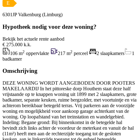
E
6301JP Valkenburg (Limburg)
Hypotheek nodig voor deze woning?
Bekijk het actuele rente aanbod
€ 275.000 k.k.
2
2
106 m
oppervlakte
217 m
perceel
2 slaapkamers
1
badkamer
Omschrijving
DEZE WONING WORDT AANGEBODEN DOOR POOTERS
MAKELAARDIJ In het pittoreske dorp Houthem staat deze half
vrijstaande op te knappen woning uit 1899 met 2 slaapkamers, grote
badkamer, separate keuken, ruime bergzolder, met voortuintje en via
achterom bereikbaar betegeld terras. Vrij parkeren aan de voorzijde
woning en mogelijkheid voor aankoop garage achterkant van de
woning. Op loopafstand van het treinstation en wandelgebied.
Indeling: Begane grond: Bij binnenkomst in de betegelde hal
bevindt zich links achter de voordeur de meterkast en vanuit de hal
(11m²) heeft men aan de rechterzijde toegang tot de gesloten
keuken, aan je linkerzijde toegang tot de geheel betegelde