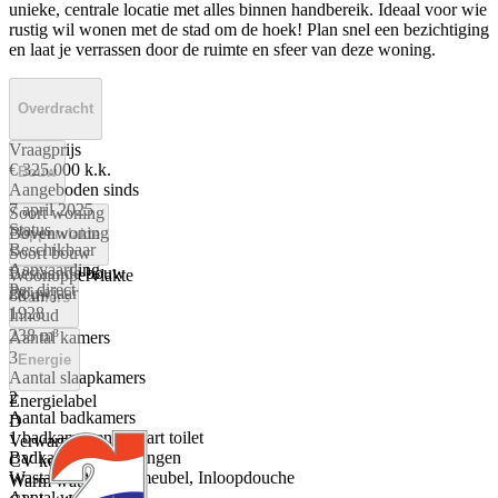
unieke, centrale locatie met alles binnen handbereik. Ideaal voor wie
rustig wil wonen met de stad om de hoek! Plan snel een bezichtiging
en laat je verrassen door de ruimte en sfeer van deze woning.
Overdracht
Vraagprijs
€ 325.000 k.k.
Bouw
Aangeboden sinds
7 april 2025
Soort woning
Status
Bovenwoning
Oppervlakte
Beschikbaar
Soort bouw
Aanvaarding
Bestaande bouw
Woonoppervlakte
Per direct
Bouwjaar
88 m²
Kamers
1928
Inhoud
238 m³
Aantal kamers
3
Energie
Aantal slaapkamers
2
Energielabel
Aantal badkamers
D
1 badkamer en 1 apart toilet
Verwarming
Badkamervoorzieningen
CV ketel
Wastafel, Wastafelmeubel, Inloopdouche
Warm water
Aantal woonlagen