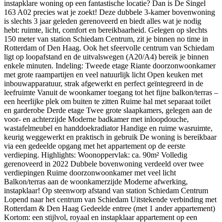
instapklare woning op een fantastische locatie? Dan is De Singel
163 A02 precies wat je zoekt! Deze dubbele 3-kamer bovenwoning
is slechts 3 jaar geleden gerenoveerd en biedt alles wat je nodig
hebt: ruimte, licht, comfort en bereikbaarheid. Gelegen op slechts
150 meter van station Schiedam Centrum, zit je binnen no time in
Rotterdam of Den Haag. Ook het sfeervolle centrum van Schiedam
ligt op loopafstand en de uitvalswegen (A20/A4) bereik je binnen
enkele minuten. Indeling: Tweede etage Riante doorzonwoonkamer
met grote raampartijen en veel natuurlijk licht Open keuken met
inbouwapparatuur, strak afgewerkt en perfect geïntegreerd in de
leefruimte Vanuit de woonkamer toegang tot het fijne balkon/terras –
een heerlijke plek om buiten te zitten Ruime hal met separaat toilet
en garderobe Derde etage Twee grote slaapkamers, gelegen aan de
voor- en achterzijde Moderne badkamer met inloopdouche,
wastafelmeubel en handdoekradiator Handige en ruime wasruimte,
keurig weggewerkt en praktisch in gebruik De woning is bereikbaar
via een gedeelde opgang met het appartement op de eerste
verdieping. Highlights: Woonoppervlak: ca. 90m² Volledig
gerenoveerd in 2022 Dubbele bovenwoning verdeeld over twee
verdiepingen Ruime doorzonwoonkamer met veel licht
Balkon/terras aan de woonkamerzijde Moderne afwerking,
instapklaar! Op steenworp afstand van station Schiedam Centrum
Lopend naar het centrum van Schiedam Uitstekende verbinding met
Rotterdam & Den Haag Gedeelde entree (met 1 ander appartement)
Kortom: een stijlvol, royaal en instapklaar appartement op een