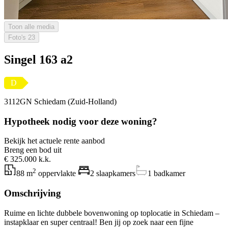
Toon alle media
Foto's
23
Singel 163 a2
D
3112GN Schiedam (Zuid-Holland)
Hypotheek nodig voor deze woning?
Bekijk het actuele rente aanbod
Breng een bod uit
€ 325.000 k.k.
2
88 m
oppervlakte
2 slaapkamers
1 badkamer
Omschrijving
Ruime en lichte dubbele bovenwoning op toplocatie in Schiedam –
instapklaar en super centraal! Ben jij op zoek naar een fijne