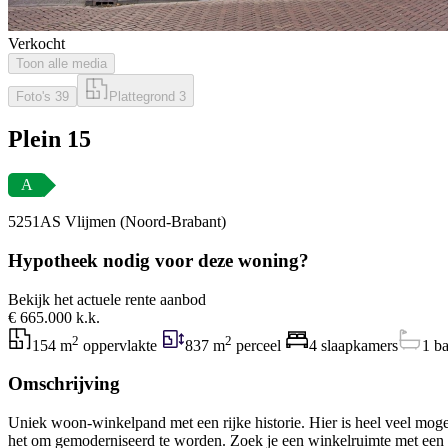
Verkocht
Toon alle media
Foto's
39
Plattegrond
3
Plein 15
A
5251AS Vlijmen (Noord-Brabant)
Hypotheek nodig voor deze woning?
Bekijk het actuele rente aanbod
€ 665.000 k.k.
2
2
154 m
oppervlakte
837 m
perceel
4 slaapkamers
1 b
Omschrijving
Uniek woon-winkelpand met een rijke historie. Hier is heel veel mogelij
het om gemoderniseerd te worden. Zoek je een winkelruimte met een bov