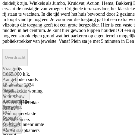
duidelijk zijn. Winkels als Jumbo, Kruidvat, Action, Hema, Bakkerij
ervaart de nostalgie van vroeger. Originele terrazzovloer, het klassiek
rij staan te wachten. In die tijd werd het huis bewoond door 2 gezinn
in loopt vindt je nog een 2e voordeur die toegang gaf tot een extra
vlizotrap die toegang geeft tot een grote bergzolder. Hier is een vaste
midden in het centrum. Je kunt hier gewoon kippen houden! Of een spe
nog een strook eigen grond wat het parkeren op eigen terrein mogelij
publiekstrekker van jewelste. Vanaf Plein sta je met 5 minuten in De
Overdracht
Vraagprijs
€ 665.000 k.k.
Bouw
Aangeboden sinds
18 oktober 2024
Soort woning
Status
Geschakelde woning
Oppervlakte
Verkocht
Soort bouw
Aanvaarding
Bestaande bouw
Perceeloppervlakte
In overleg
Bouwjaar
837 m²
Kamers
1941
Woonoppervlakte
Soort dak
154 m²
Aantal kamers
Zadeldak
Overige binnenruimte
5
Energie
62 m²
Aantal slaapkamers