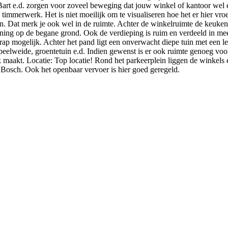
 Bart e.d. zorgen voor zoveel beweging dat jouw winkel of kantoor we
e timmerwerk. Het is niet moeilijk om te visualiseren hoe het er hier vr
en. Dat merk je ook wel in de ruimte. Achter de winkelruimte de keuken
 woning op de begane grond. Ook de verdieping is ruim en verdeeld in 
 trap mogelijk. Achter het pand ligt een onverwacht diepe tuin met een l
elweide, groentetuin e.d. Indien gewenst is er ook ruimte genoeg voor
k maakt. Locatie: Top locatie! Rond het parkeerplein liggen de winkels 
n Bosch. Ook het openbaar vervoer is hier goed geregeld.