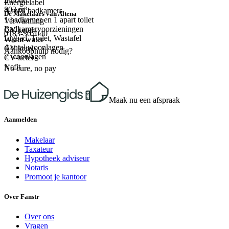
Inhoud
4
Energielabel
803 m³
Aantal badkamers
A
De Makelaars van Altena
1 badkamer en 1 apart toilet
Verwarming
Badkamervoorzieningen
CV ketel
0183-307040
Ligbad, Toilet, Wastafel
Warm water
Aantal woonlagen
CV ketel
Aankoophulp nodig?
2 woonlagen
CV-ketel
Nefit
No cure, no pay
Maak nu een afspraak
Aanmelden
Makelaar
Taxateur
Hypotheek adviseur
Notaris
Promoot je kantoor
Over Fanstr
Over ons
Vragen