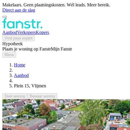
Makelaars. Geen plaatsingskosten. Wél leads. Meer bereik.
Direct aan de slag
Aanbod
Verkopers
Kopers
Vind jouw expert
Hypotheek
Plaats je woning op Fanstr
Mijn Fanstr
Menu
Home
Aanbod
Plein 15, Vlijmen
Deel woning
Bewaar woning