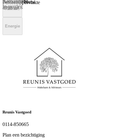
Aanvaarding
Bestaande bouw
Perceeloppervlakte
In overleg
4700 m²
Kamers
Energie
Energielabel
A
Reunis Vastgoed
0114-850665
Plan een bezichtiging