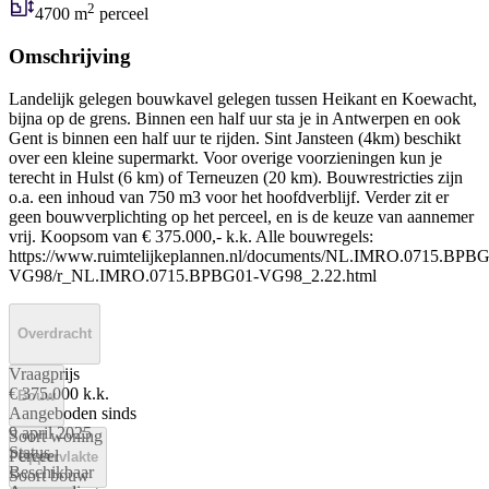
2
4700 m
perceel
Omschrijving
Landelijk gelegen bouwkavel gelegen tussen Heikant en Koewacht,
bijna op de grens. Binnen een half uur sta je in Antwerpen en ook
Gent is binnen een half uur te rijden. Sint Jansteen (4km) beschikt
over een kleine supermarkt. Voor overige voorzieningen kun je
terecht in Hulst (6 km) of Terneuzen (20 km). Bouwrestricties zijn
o.a. een inhoud van 750 m3 voor het hoofdverblijf. Verder zit er
geen bouwverplichting op het perceel, en is de keuze van aannemer
vrij. Koopsom van € 375.000,- k.k. Alle bouwregels:
https://www.ruimtelijkeplannen.nl/documents/NL.IMRO.0715.BPB
VG98/r_NL.IMRO.0715.BPBG01-VG98_2.22.html
Overdracht
Vraagprijs
€ 375.000 k.k.
Bouw
Aangeboden sinds
9 april 2025
Soort woning
Status
Perceel
Oppervlakte
Beschikbaar
Soort bouw