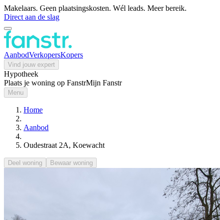
Makelaars. Geen plaatsingskosten. Wél leads. Meer bereik.
Direct aan de slag
Aanbod
Verkopers
Kopers
Vind jouw expert
Hypotheek
Plaats je woning op Fanstr
Mijn Fanstr
Menu
Home
Aanbod
Oudestraat 2A, Koewacht
Deel woning
Bewaar woning