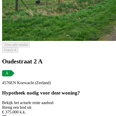
Toon alle media
Foto's
4
Oudestraat 2 A
A
4576EN Koewacht (Zeeland)
Hypotheek nodig voor deze woning?
Bekijk het actuele rente aanbod
Breng een bod uit
€ 375.000 k.k.