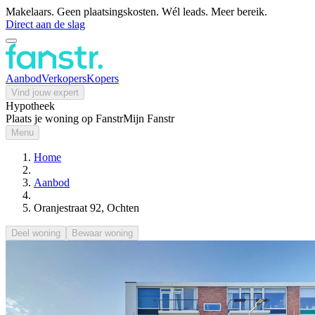
Makelaars. Geen plaatsingskosten. Wél leads. Meer bereik.
Direct aan de slag
Aanbod
Verkopers
Kopers
Vind jouw expert
Hypotheek
Plaats je woning op Fanstr
Mijn Fanstr
Menu
Home
Aanbod
Oranjestraat 92, Ochten
Deel woning
Bewaar woning