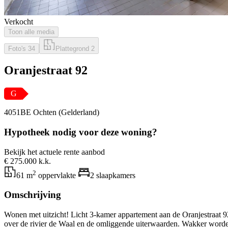
Verkocht
Toon alle media
Foto's
34
Plattegrond
2
Oranjestraat 92
G
4051BE Ochten (Gelderland)
Hypotheek nodig voor deze woning?
Bekijk het actuele rente aanbod
€ 275.000 k.k.
2
61 m
oppervlakte
2 slaapkamers
Omschrijving
Wonen met uitzicht! Licht 3-kamer appartement aan de Oranjestraat 9
over de rivier de Waal en de omliggende uiterwaarden. Wakker worden