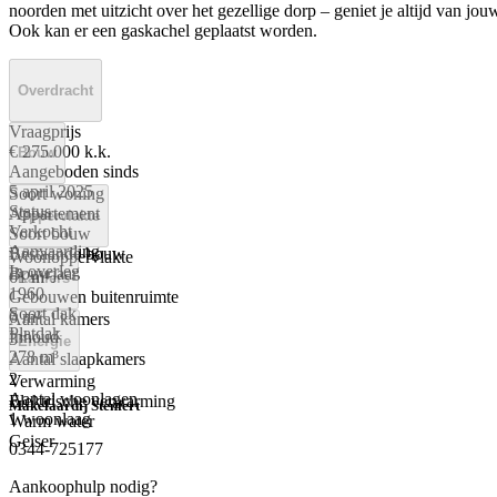
noorden met uitzicht over het gezellige dorp – geniet je altijd van jou
Ook kan er een gaskachel geplaatst worden.
Overdracht
Vraagprijs
€ 275.000 k.k.
Bouw
Aangeboden sinds
5 april 2025
Soort woning
Status
Appartement
Oppervlakte
Verkocht
Soort bouw
Aanvaarding
Bestaande bouw
Woonoppervlakte
In overleg
Bouwjaar
61 m²
Kamers
1960
Gebouwen buitenruimte
Soort dak
6 m²
Aantal kamers
Platdak
Inhoud
3
Energie
278 m³
Aantal slaapkamers
2
Verwarming
Aantal woonlagen
Elektrische verwarming
Makelaardij Stenfert
1 woonlaag
Warm water
Geiser
0344-725177
Aankoophulp nodig?