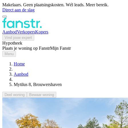
Makelaars. Geen plaatsingskosten. Wél leads. Meer bereik.
Direct aan de slag
Aanbod
Verkopers
Kopers
Vind jouw expert
Hypotheek
Plaats je woning op Fanstr
Mijn Fanstr
Menu
Home
Aanbod
Mytilus 8, Brouwershaven
Deel woning
Bewaar woning