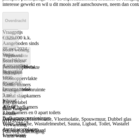
interesse gewekt en wil u dit moois zelf aanschouwen, neem dan cont
Overdracht
Vraagprijs
€ 329.000 k.k.
Bouw
Aangeboden sinds
28 mei 2024
Soort woning
Status
Vrijstaand
Oppervlakte
Beschikbaar
Soort bouw
Aanvaarding
Bestaande bouw
Perceeloppervlakte
In overleg
Bouwjaar
550 m²
Kamers
1990
Woonoppervlakte
Soort dak
65 m²
Aantal kamers
Lessenaarsdak
Overige binnenruimte
4
Energie
5 m²
Aantal slaapkamers
Inhoud
3
Energielabel
305 m³
Aantal badkamers
C
Haas Vastgoed
2 badkamers en 0 apart toilets
Isolatie
Badkamervoorzieningen
Dakisolatie, Muurisolatie, Vloerisolatie, Spouwmuur, Dubbel glas
0111-672270
Toilet, Douche, Wastafelmeubel, Sauna, Ligbad, Toilet, Wastafel
Verwarming
Aantal woonlagen
CV ketel, Open haard
Plan een bezichtiging
1 woonlaag
Warm water