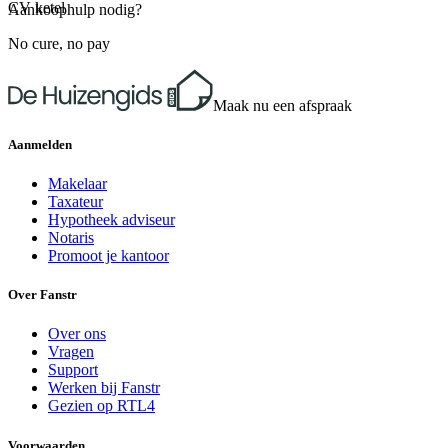
CV ketel
Aankoophulp nodig?
No cure, no pay
Maak nu een afspraak
Aanmelden
Makelaar
Taxateur
Hypotheek adviseur
Notaris
Promoot je kantoor
Over Fanstr
Over ons
Vragen
Support
Werken bij Fanstr
Gezien op RTL4
Voorwaarden