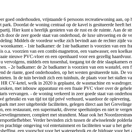
eer goed onderhouden, vrijstaande 6 persoons recreatiewoning aan, op
et park. Doordat de woning centraal op de kavel is gesitueerde heeft het
artij. Hier kunt u heerlijk genieten van de rust en de ruimte. Aan de st
ich door de zeer goede staat van onderhoud, de luxe uitvoering en de
ling: Middels de voordeur welke zich bevindt aan de rechter zijde van 
 woonkamer. - 1ste badkamer: de 1ste badkamer is voorzien van een fra
s o.a. voorzien van een combi-magnetron, een vaatwasser, een koelkas
raaie nieuwe PVC-vloer en een openhaard voor een gezellig haardvuur. M
 u vervolgens, middels een tussenhal, toegang tot de drie slaapkamers e
nen. - 2e badkamer: de 2e badkamer is voorzien van een wastafel, een fr
d de riante, goed onderhouden, op het westen gesitueerde tuin. De volle
ieten. In de tuin bevindt zich een tuinhuis, de plaats voor het stallen 
 de HR CV-ketel, welk in 2020 is geplaatst, de wasmachine en wasdroge
euken, met inbouw apparatuur en een fraaie PVC vloer over de gehele 
aris vervangen. - de woning verkeerd in zeer goede staat van onderhoud 
vé gebruikt en van tijd tot tijd privé verhuurd, waardoor de oplevering,
ark met zeer uitgebreide faciliteiten, gelegen direct aan het Grevelinge
, een restaurant, een supermarkt, diverse speeltuintjes en niet te verg
et Grevelingenmeer, compleet met strandtent. Maar ook het Noordzeestra
atersportliefhebber. Verder bevinden zich tussen de afwisselende polde
een prachtige omgeving vol entertainment en faciliteiten waar u het gehe
ngsheffing, een voorschot voor het watergebruik en de bijdrage voor het z