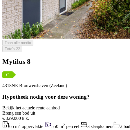
Toon alle media
Foto's
22
Mytilus 8
C
4318NE Brouwershaven (Zeeland)
Hypotheek nodig voor deze woning?
Bekijk het actuele rente aanbod
Breng een bod uit
€ 329.000 k.k.
2
2
65 m
oppervlakte
550 m
perceel
3 slaapkamers
2 ba