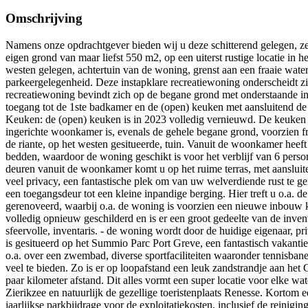
Omschrijving
Namens onze opdrachtgever bieden wij u deze schitterend gelegen, z
eigen grond van maar liefst 550 m2, op een uiterst rustige locatie in h
westen gelegen, achtertuin van de woning, grenst aan een fraaie waterp
parkeergelegenheid. Deze instapklare recreatiewoning onderscheidt z
recreatiewoning bevindt zich op de begane grond met onderstaande inde
toegang tot de 1ste badkamer en de (open) keuken met aansluitend de
Keuken: de (open) keuken is in 2023 volledig vernieuwd. De keuken i
ingerichte woonkamer is, evenals de gehele begane grond, voorzien f
de riante, op het westen gesitueerde, tuin. Vanuit de woonkamer heeft
bedden, waardoor de woning geschikt is voor het verblijf van 6 perso
deuren vanuit de woonkamer komt u op het ruime terras, met aansluiten
veel privacy, een fantastische plek om van uw welverdiende rust te gen
een toegangsdeur tot een kleine inpandige berging. Hier treft u o.a.
gerenoveerd, waarbij o.a. de woning is voorzien een nieuwe inbouw k
volledig opnieuw geschilderd en is er een groot gedeelte van de invent
sfeervolle, inventaris. - de woning wordt door de huidige eigenaar, pri
is gesitueerd op het Summio Parc Port Greve, een fantastisch vakantiep
o.a. over een zwembad, diverse sportfaciliteiten waaronder tennisbanen
veel te bieden. Zo is er op loopafstand een leuk zandstrandje aan h
paar kilometer afstand. Dit alles vormt een super locatie voor elke w
Zierikzee en natuurlijk de gezellige toeristenplaats Renesse. Kortom 
jaarlijkse parkbijdrage voor de exploitatiekosten, inclusief de reinigi