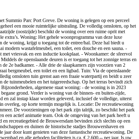
 het Summio Parc Port Greve. De woning is gelegen op een perceel
 geheel een mooie ruimtelijke uitstraling. De volledig omsloten, op het
raatzijde (oostzijde) beschikt de woning over een ruime oprit met
 vele extra’s. Woning: Het gehele woonprogramma van deze luxe
de woning, krijgt u toegang tot de entree/hal. Deze hal biedt u
ai modern wastafelmeubel, een toilet, een douche en een sauna. -
t met vriesvak en een inductie kookplaat. - Woonkamer: de sfeervol
iddels de openslaande deuren is er toegang tot het zonnige terras en
n de 2e badkamer. - Alle drie de slaapkamers zijn voorzien van 2
aai bergmeubel, een toilet en een ligbad. Tuin: Via de openslaande
dig omsloten tuin grenst aan een fraaie waterpartij en beidt u zeer
van de tuinmeubelen en het tuigereedschap. Op het terras bevindt zich
r. Bijzonderheden, algemene staat woning: - de woning is in 2023
begane grond. Verder is woning van de binnen- en buiten-zijde,
en zal instap klaar worden geleverd, inclusief de volledige, uiterst
 in overleg, op korte termijn mogelijk is. Locatie: De recreatiewoning
nmeer. De voorzieningen op het park zijn talrijk, zo beschikt het park
eten een actief animatie team. Ook de omgeving van het park heeft u
nd en recreatiegebied de Brouwersdam bevinden zich slechts op een
rlandschappen en duinen de historische stadjes Brouwershaven en
le jaar door kunt genieten van deze fantastische recreatiewoning. De
wembad en alle geboden faciliteiten is ca. € 2.600,-- per jaar. Is uw