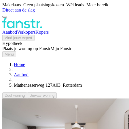
Makelaars. Geen plaatsingskosten. Wél leads. Meer bereik.
Direct aan de slag
Aanbod
Verkopers
Kopers
Vind jouw expert
Hypotheek
Plaats je woning op Fanstr
Mijn Fanstr
Menu
Home
Aanbod
Mathenesserweg 127A03, Rotterdam
Deel woning
Bewaar woning