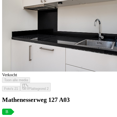
Verkocht
Toon alle media
Foto's
21
Plattegrond
2
Mathenesserweg 127 A03
B