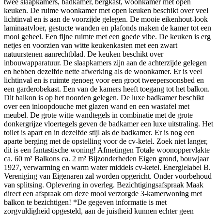
twee slaapkamers, badkamer, bergkast, woonkamer met open
keuken. De ruime woonkamer met open keuken beschikt over veel
lichtinval en is aan de voorzijde gelegen. De mooie eikenhout-look
laminaatvloer, gestucte wanden en plafonds maken de kamer tot een
mooi geheel. Een fijne ruimte met een goede vibe. De keuken is erg
netjes en voorzien van witte keukenkasten met een zwart
natuurstenen aanrechtblad. De keuken beschikt over
inbouwapparatuur. De slaapkamers zijn aan de achterzijde gelegen
en hebben dezelfde nette afwerking als de woonkamer. Er is veel
lichtinval en is ruimte genoeg voor een groot tweepersoonsbed en
een garderobekast. Een van de kamers heeft toegang tot het balkon.
Dit balkon is op het noorden gelegen. De luxe badkamer beschikt
over een inloopdouche met glazen wand en een wastafel met
meubel. De grote witte wandtegels in combinatie met de grote
donkergrijze vloertegels geven de badkamer een luxe uitstraling. Het
toilet is apart en in dezelfde stijl als de badkamer. Er is nog een
aparte berging met de opstelling voor de cv-ketel. Zoek niet langer,
dit is een fantastische woning! Afmetingen Totale woonoppervlakte
ca. 60 m² Balkons ca. 2 m² Bijzonderheden Eigen grond, bouwjaar
1927, verwarming en warm water middels cv-ketel. Energielabel B.
Vereniging van Eigenaren zal worden opgericht. Onder voorbehoud
van splitsing. Oplevering in overleg. Bezichtigingsafspraak Maak
direct een afspraak om deze mooi verzorgde 3-kamerwoning met
balkon te bezichtigen! *De gegeven informatie is met
zorgvuldigheid opgesteld, aan de juistheid kunnen echter geen