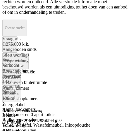
rechten worden ontleend. Alle verstrekte informatie moet
beschouwd worden als een uitnodiging tot het doen van een aanbod
of om in onderhandeling te treden.
Overdracht
Vraagprijs
€ 275.000 k.k.
Bouw
Aangeboden sinds
28 maart 2025
Soort woning
Status
Bovenwoning
Oppervlakte
Verkocht
Soort bouw
Aanvaarding
Bestaande bouw
Woonoppervlakte
In overleg
Bouwjaar
60 m²
Kamers
1927
Gebouwen buitenruimte
Soort dak
2 m²
Aantal kamers
Platdak
Inhoud
3
Energie
189 m³
Aantal slaapkamers
2
Energielabel
Aantal badkamers
B
Delfshaven Makelaardij
1 badkamer en 0 apart toilets
Isolatie
Badkamervoorzieningen
Volledig geïsoleerd, Dubbel glas
010-8438577
Toilet, Wastafel, Wastafelmeubel, Inloopdouche
Verwarming
Aantal woonlagen
CV ketel