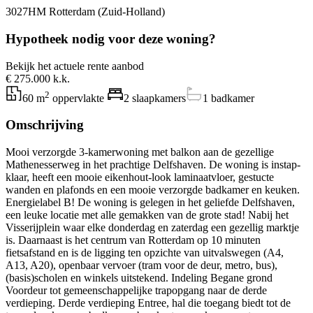
3027HM Rotterdam (Zuid-Holland)
Hypotheek nodig voor deze woning?
Bekijk het actuele rente aanbod
€ 275.000 k.k.
2
60 m
oppervlakte
2 slaapkamers
1 badkamer
Omschrijving
Mooi verzorgde 3-kamerwoning met balkon aan de gezellige
Mathenesserweg in het prachtige Delfshaven. De woning is instap-
klaar, heeft een mooie eikenhout-look laminaatvloer, gestucte
wanden en plafonds en een mooie verzorgde badkamer en keuken.
Energielabel B! De woning is gelegen in het geliefde Delfshaven,
een leuke locatie met alle gemakken van de grote stad! Nabij het
Visserijplein waar elke donderdag en zaterdag een gezellig marktje
is. Daarnaast is het centrum van Rotterdam op 10 minuten
fietsafstand en is de ligging ten opzichte van uitvalswegen (A4,
A13, A20), openbaar vervoer (tram voor de deur, metro, bus),
(basis)scholen en winkels uitstekend. Indeling Begane grond
Voordeur tot gemeenschappelijke trapopgang naar de derde
verdieping. Derde verdieping Entree, hal die toegang biedt tot de