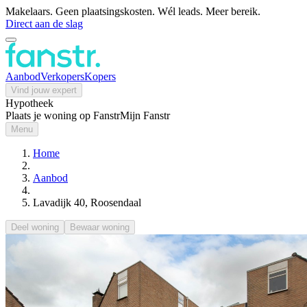
Makelaars. Geen plaatsingskosten. Wél leads. Meer bereik.
Direct aan de slag
Aanbod
Verkopers
Kopers
Vind jouw expert
Hypotheek
Plaats je woning op Fanstr
Mijn Fanstr
Menu
Home
Aanbod
Lavadijk 40, Roosendaal
Deel woning
Bewaar woning