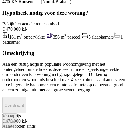
4706KS Roosendaal (Noord-Brabant)
Hypotheek nodig voor deze woning?
Bekijk het actuele rente aanbod
€ 470.000 k.k.
2
2
161 m
oppervlakte
356 m
perceel
5 slaapkamers
1
badkamer
Omschrijving
Aan een rustig hofje in populaire woonomgeving met het
buitengebied om de hoek is deze zeer ruime en speels ingedeelde
drie onder een kap woning met garage gelegen. Dit keurig
onderhouden woonhuis beschikt over 4 zeer ruime slaapkamers, een
luxe ingerichte badkamer, een riante leefruimte op de begane grond
en een zonnige tuin met een grote stenen berging.
Overdracht
Vraagprijs
€ 470.000 k.k.
Bouw
Aangeboden sinds