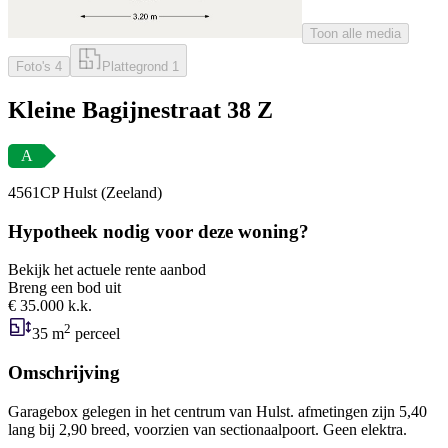
Toon alle media
Foto's
4
Plattegrond
1
Kleine Bagijnestraat 38 Z
A
4561CP Hulst (Zeeland)
Hypotheek nodig voor deze woning?
Bekijk het actuele rente aanbod
Breng een bod uit
€ 35.000 k.k.
2
35 m
perceel
Omschrijving
Garagebox gelegen in het centrum van Hulst. afmetingen zijn 5,40
lang bij 2,90 breed, voorzien van sectionaalpoort. Geen elektra.