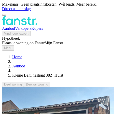
Makelaars. Geen plaatsingskosten. Wél leads. Meer bereik.
Direct aan de slag
Aanbod
Verkopers
Kopers
Vind jouw expert
Hypotheek
Plaats je woning op Fanstr
Mijn Fanstr
Menu
Home
Aanbod
Kleine Bagijnestraat 38Z, Hulst
Deel woning
Bewaar woning