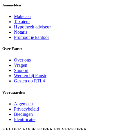
Aanmelden
Makelaar
Taxateur
Hypotheek adviseur
Notaris
Promoot je kantoor
Over Fanstr
Over ons
Vragen
Support
Werken bij Fanstr
Gezien op RTL4
Voorwaarden
Algemeen
Privacybeleid
Biedingen
Identificatie
HELDER VOOR KOPER EN VERKOPER