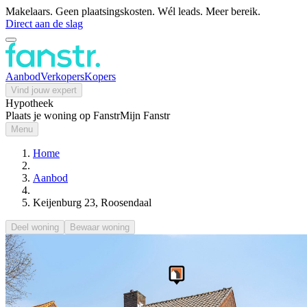
Makelaars. Geen plaatsingskosten. Wél leads. Meer bereik.
Direct aan de slag
Aanbod
Verkopers
Kopers
Vind jouw expert
Hypotheek
Plaats je woning op Fanstr
Mijn Fanstr
Menu
Home
Aanbod
Keijenburg 23, Roosendaal
Deel woning
Bewaar woning