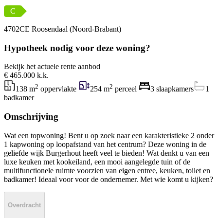
C
4702CE Roosendaal (Noord-Brabant)
Hypotheek nodig voor deze woning?
Bekijk het actuele rente aanbod
€ 465.000 k.k.
2
2
138 m
oppervlakte
254 m
perceel
3 slaapkamers
1
badkamer
Omschrijving
Wat een topwoning! Bent u op zoek naar een karakteristieke 2 onder
1 kapwoning op loopafstand van het centrum? Deze woning in de
geliefde wijk Burgerhout heeft veel te bieden! Wat denkt u van een
luxe keuken met kookeiland, een mooi aangelegde tuin of de
multifunctionele ruimte voorzien van eigen entree, keuken, toilet en
badkamer! Ideaal voor voor de ondernemer. Met wie komt u kijken?
Overdracht