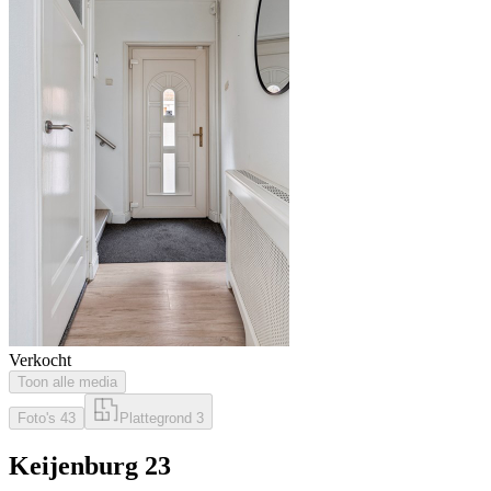
Verkocht
Toon alle media
Foto's
43
Plattegrond
3
Keijenburg 23