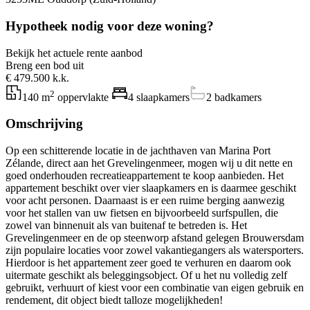
Hypotheek nodig voor deze woning?
Bekijk het actuele rente aanbod
Breng een bod uit
€ 479.500 k.k.
2
140 m
oppervlakte
4 slaapkamers
2 badkamers
Omschrijving
Op een schitterende locatie in de jachthaven van Marina Port
Zélande, direct aan het Grevelingenmeer, mogen wij u dit nette en
goed onderhouden recreatieappartement te koop aanbieden. Het
appartement beschikt over vier slaapkamers en is daarmee geschikt
voor acht personen. Daarnaast is er een ruime berging aanwezig
voor het stallen van uw fietsen en bijvoorbeeld surfspullen, die
zowel van binnenuit als van buitenaf te betreden is. Het
Grevelingenmeer en de op steenworp afstand gelegen Brouwersdam
zijn populaire locaties voor zowel vakantiegangers als watersporters.
Hierdoor is het appartement zeer goed te verhuren en daarom ook
uitermate geschikt als beleggingsobject. Of u het nu volledig zelf
gebruikt, verhuurt of kiest voor een combinatie van eigen gebruik en
rendement, dit object biedt talloze mogelijkheden!