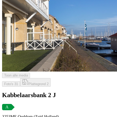
Toon alle media
Foto's
31
Plattegrond
2
Kabbelaarsbank 2 J
A
3253ME Ouddorp (Zuid-Holland)