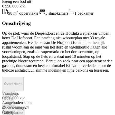
Breng een bod uit
€ 550.000 k.k.
2
98 m
oppervlakte
3 slaapkamers
1 badkamer
Omschrijving
Op de plek waar de Diependorst en de Hofdijksweg elkaar vinden,
komt De Hofpoort. Een prachtig nieuwbouwplan met 33 royale
appartementen. Het leuke aan De Hofpoort is dat u hier heerlijk
rustig woont aan de rand van het dorp en tegelijkertijd liggen alle
voorzieningen, zoals de supermarkt en het dorpscentrum, op
loopafstand. Stap op de fiets en u staat met 10 minuten op het
prachtige Noordzeestrand. Bent u op zoek naar een appartement dat
gasloos, duurzaam en heel comfortabel is? Laat u verleiden door de
tijdloze architectuur, slimme indeling en fijne balkons en terrassen.
Overdracht
Vraagprijs
€ 550.000 k.k.
Bouw
Aangeboden sinds
29 oktober 2024
Soort woning
Status
Galerijflat
Oppervlakte