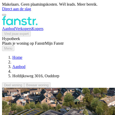
Makelaars. Geen plaatsingskosten. Wél leads. Meer bereik.
Direct aan de slag
Aanbod
Verkopers
Kopers
Vind jouw expert
Hypotheek
Plaats je woning op Fanstr
Mijn Fanstr
Menu
Home
Aanbod
Hofdijksweg 3016, Ouddorp
Deel woning
Bewaar woning