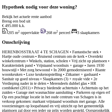
Hypotheek nodig voor deze woning?
Bekijk het actuele rente aanbod
Breng een bod uit
€ 495.000 k.k.
2
2
205 m
oppervlakte
268 m
perceel
3 slaapkamers
Omschrijving
HERENBOSSTRAAT 4 TE SCHAGEN • Fantastische stek •
Hartje oude centrum • Bruisend centrum om de kerk • Overdekt
winkelcentrum • Winkels, station, scholen • Vrij zicht op plantsoen •
Karakteristiek pand • Vrijstaand woonhuis + garage • Jaren 1930
bouwstijl • Met zorg bewoond • In 2000 gemoderniseerd • Riante
woonkeuken • Luxe keukenopstelling • Zitkamer + gashaard •
Sanitair op goed niveau • Slaapkamers (3) + royale vide • 2e
Verdieping nader in te delen • Merendeels dubbel glas • HR
combiketel (2011) • Privacy biedende achtertuin • Achtertuin op het
zuiden • Garage met wasmachine aansluiting • Parkeren op eigen erf
Op een prachtige locatie in het oude centrum van Schagen is in
verkoop gekomen: markant vrijstaand woonhuis met garage. Alle
voorzieningen op loopafstand en vrij uitzicht op het gemeentelijk
plantsoen zal door een ieder op prijs worden gesteld. Oorspronkelijk