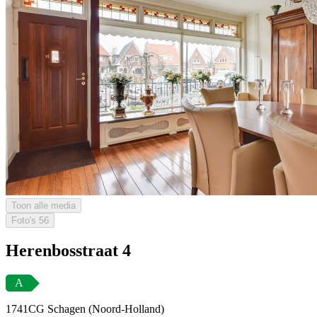
Toon alle media
Foto's
56
Herenbosstraat 4
A
1741CG Schagen (Noord-Holland)