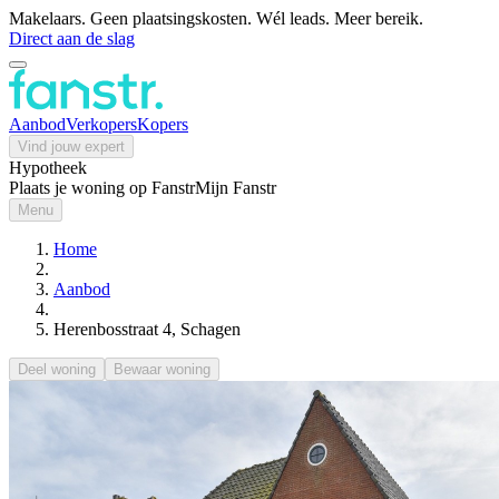
Makelaars. Geen plaatsingskosten. Wél leads. Meer bereik.
Direct aan de slag
Aanbod
Verkopers
Kopers
Vind jouw expert
Hypotheek
Plaats je woning op Fanstr
Mijn Fanstr
Menu
Home
Aanbod
Herenbosstraat 4, Schagen
Deel woning
Bewaar woning