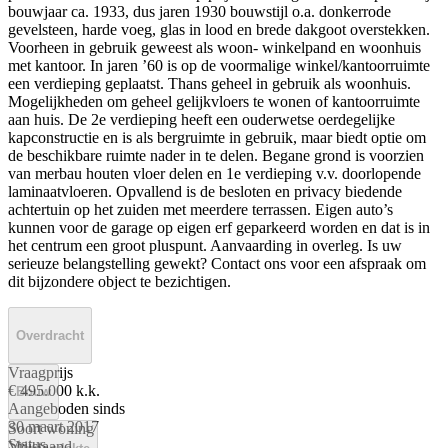
bouwjaar ca. 1933, dus jaren 1930 bouwstijl o.a. donkerrode
gevelsteen, harde voeg, glas in lood en brede dakgoot overstekken.
Voorheen in gebruik geweest als woon- winkelpand en woonhuis
met kantoor. In jaren ’60 is op de voormalige winkel/kantoorruimte
een verdieping geplaatst. Thans geheel in gebruik als woonhuis.
Mogelijkheden om geheel gelijkvloers te wonen of kantoorruimte
aan huis. De 2e verdieping heeft een ouderwetse oerdegelijke
kapconstructie en is als bergruimte in gebruik, maar biedt optie om
de beschikbare ruimte nader in te delen. Begane grond is voorzien
van merbau houten vloer delen en 1e verdieping v.v. doorlopende
laminaatvloeren. Opvallend is de besloten en privacy biedende
achtertuin op het zuiden met meerdere terrassen. Eigen auto’s
kunnen voor de garage op eigen erf geparkeerd worden en dat is in
het centrum een groot pluspunt. Aanvaarding in overleg. Is uw
serieuze belangstelling gewekt? Contact ons voor een afspraak om
dit bijzondere object te bezichtigen.
Overdracht
Vraagprijs
€ 495.000 k.k.
Bouw
Aangeboden sinds
30 maart 2017
Soort woning
Status
Vrijstaand