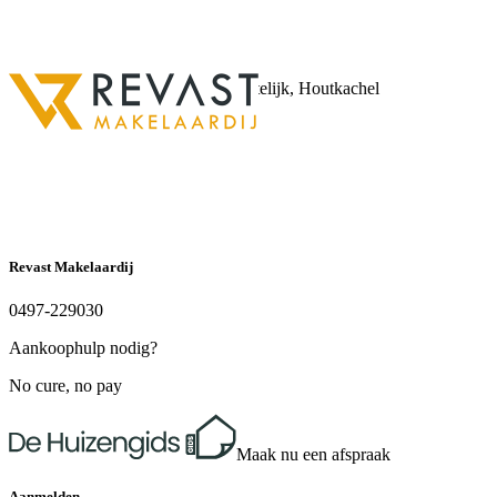
29 m²
Aantal badkamers
B
Inhoud
1 badkamer en 1 apart toilet
Isolatie
617 m³
Aantal woonlagen
Volledig geïsoleerd
3 woonlagen
Verwarming
CV ketel, Vloerverwarming gedeeltelijk, Houtkachel
Warm water
CV ketel
Revast Makelaardij
0497-229030
Aankoophulp nodig?
No cure, no pay
Maak nu een afspraak
Aanmelden