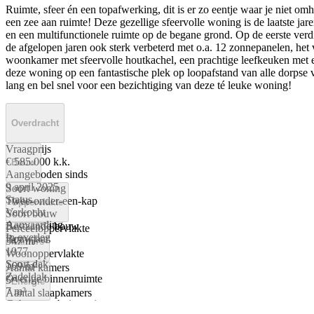
Ruimte, sfeer én een topafwerking, dit is er zo eentje waar je niet
een zee aan ruimte! Deze gezellige sfeervolle woning is de laatste ja
en een multifunctionele ruimte op de begane grond. Op de eerste verd
de afgelopen jaren ook sterk verbeterd met o.a. 12 zonnepanelen, het 
woonkamer met sfeervolle houtkachel, een prachtige leefkeuken met eno
deze woning op een fantastische plek op loopafstand van alle dorpse 
lang en bel snel voor een bezichtiging van deze té leuke woning!
Overdracht
Vraagprijs
€ 585.000 k.k.
Bouw
Aangeboden sinds
9 april 2025
Soort woning
Status
Twee-onder-een-kap
Oppervlakte
Verkocht
Soort bouw
Aanvaarding
Bestaande bouw
Perceeloppervlakte
In overleg
Bouwjaar
347 m²
Kamers
1977
Woonoppervlakte
Soort dak
169 m²
Aantal kamers
Zadeldak
Overige binnenruimte
5
Energie
7 m²
Aantal slaapkamers
Gebouwen buitenruimte
4
Energielabel