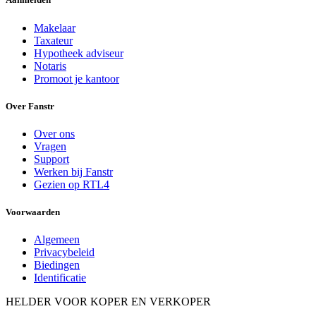
Makelaar
Taxateur
Hypotheek adviseur
Notaris
Promoot je kantoor
Over Fanstr
Over ons
Vragen
Support
Werken bij Fanstr
Gezien op RTL4
Voorwaarden
Algemeen
Privacybeleid
Biedingen
Identificatie
HELDER VOOR KOPER EN VERKOPER