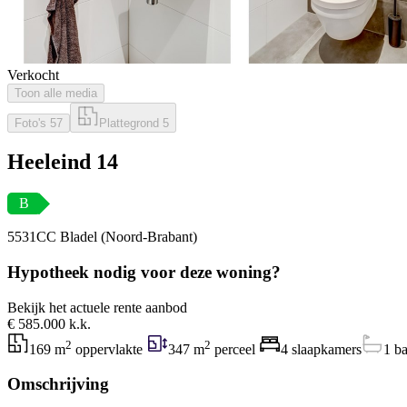
Verkocht
Toon alle media
Foto's
57
Plattegrond
5
Heeleind 14
B
5531CC Bladel (Noord-Brabant)
Hypotheek nodig voor deze woning?
Bekijk het actuele rente aanbod
€ 585.000 k.k.
2
2
169 m
oppervlakte
347 m
perceel
4 slaapkamers
1 b
Omschrijving