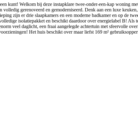
 omheen kunt! Welkom bij deze instapklare twee-onder-een-kap woning m
ren volledig gerenoveerd en gemoderniseerd. Denk aan een luxe keuken, 
ieping zijn er drie slaapkamers en een moderne badkamer en op de twee
volledige isolatiepakket en beschikt daardoor over energielabel B! Als
rm veel daglicht, een fraai aangelegde achtertuin met sfeervolle overk
voorzieningen! Het huis beschikt over maar liefst 169 m² gebruiksopper