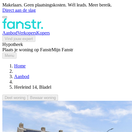
Makelaars. Geen plaatsingskosten. Wél leads. Meer bereik.
Direct aan de slag
Aanbod
Verkopers
Kopers
Vind jouw expert
Hypotheek
Plaats je woning op Fanstr
Mijn Fanstr
Menu
Home
Aanbod
Heeleind 14, Bladel
Deel woning
Bewaar woning