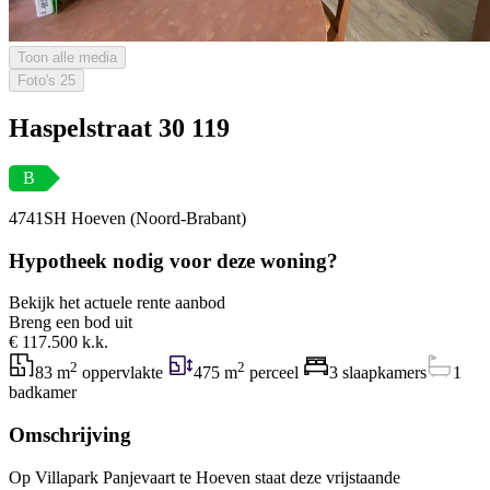
Toon alle media
Foto's
25
Haspelstraat 30 119
B
4741SH Hoeven (Noord-Brabant)
Hypotheek nodig voor deze woning?
Bekijk het actuele rente aanbod
Breng een bod uit
€ 117.500 k.k.
2
2
83 m
oppervlakte
475 m
perceel
3 slaapkamers
1
badkamer
Omschrijving
Op Villapark Panjevaart te Hoeven staat deze vrijstaande