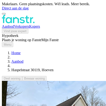
Makelaars. Geen plaatsingskosten. Wél leads. Meer bereik.
Direct aan de slag
Aanbod
Verkopers
Kopers
Vind jouw expert
Hypotheek
Plaats je woning op Fanstr
Mijn Fanstr
Menu
Home
Aanbod
Haspelstraat 30119, Hoeven
Deel woning
Bewaar woning