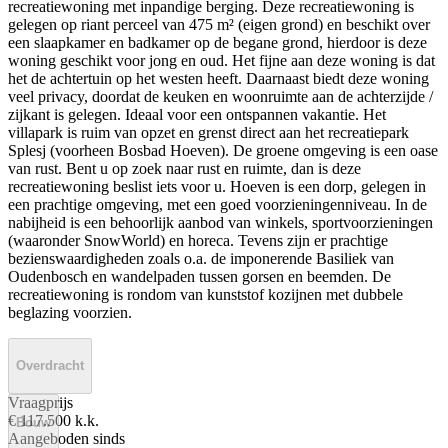
recreatiewoning met inpandige berging. Deze recreatiewoning is
gelegen op riant perceel van 475 m² (eigen grond) en beschikt over
een slaapkamer en badkamer op de begane grond, hierdoor is deze
woning geschikt voor jong en oud. Het fijne aan deze woning is dat
het de achtertuin op het westen heeft. Daarnaast biedt deze woning
veel privacy, doordat de keuken en woonruimte aan de achterzijde /
zijkant is gelegen. Ideaal voor een ontspannen vakantie. Het
villapark is ruim van opzet en grenst direct aan het recreatiepark
Splesj (voorheen Bosbad Hoeven). De groene omgeving is een oase
van rust. Bent u op zoek naar rust en ruimte, dan is deze
recreatiewoning beslist iets voor u. Hoeven is een dorp, gelegen in
een prachtige omgeving, met een goed voorzieningenniveau. In de
nabijheid is een behoorlijk aanbod van winkels, sportvoorzieningen
(waaronder SnowWorld) en horeca. Tevens zijn er prachtige
bezienswaardigheden zoals o.a. de imponerende Basiliek van
Oudenbosch en wandelpaden tussen gorsen en beemden. De
recreatiewoning is rondom van kunststof kozijnen met dubbele
beglazing voorzien.
Overdracht
Vraagprijs
€ 117.500 k.k.
Bouw
Aangeboden sinds