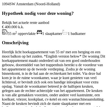
1094SW Amsterdam (Noord-Holland)
Hypotheek nodig voor deze woning?
Bekijk het actuele rente aanbod
€ 400.000 k.k.
2
55 m
oppervlakte
1 slaapkamer
1 badkamer
Omschrijving
Heerlijk licht hoekappartement van 55 m² met een berging en een
mooi balkon op het zuiden. *English version below* De woning Dit
hoekappartement maakt onderdeel uit van een goed onderhouden
gebouw, doormiddel van het trappenhuis bereikt u de voordeur van
het appartement op de tweede verdieping. Zodra je de woning
binnenkomt, is in de hal aan de rechterkant het toilet. Via deze hal
kom je in de ruime woonkamer, waar je kunt genieten van veel
lichtinval, er bevindt zich ook een handige inloopkast voor extra
opslag. Vanuit de woonkamer betreed je de halfopen keuken,
gelegen aan de rechter achterzijde van het appartement. De keuken
is van alle gemakken voorzien, onder andere veel kastruimte, een
koelkast, vriezer, kookplaat, cv-ketel en een wasmachineaansluiting.
Naast de keuken bevindt zich de riante slaapkamer met een