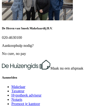
Warm water
CV ketel
CV-ketel
hr combi ketel
De Heren van Snoek Makelaardij B.V.
020-4630100
Aankoophulp nodig?
No cure, no pay
Maak nu een afspraak
Aanmelden
Makelaar
Taxateur
Hypotheek adviseur
Notaris
Promoot je kantoor