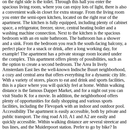
on the right side is the toilet. Through this hall you enter the
spacious living room, where you can enjoy lots of light, there is also
a convenient walk-in closet for extra storage. From the living room
you enter the semi-open kitchen, located on the right rear of the
apartment. The kitchen is fully equipped, including plenty of cabinet
space, a refrigerator, freezer, stove, central heating boiler and a
washing machine connection. Next to the kitchen is the spacious
bedroom with an en suite bathroom. The bathroom has a shower
and a sink. From the bedroom you reach the south-facing balcony, a
perfect place for a snack or drink, after a long working day, for
example! The apartment has a private storage room located under
the complex. This apartment offers plenty of possibilities, such as
the option to create a second bedroom. The Area In lively
Amsterdam East lies the well-known Indische Buurt neighborhood,
a cozy and central area that offers everything for a dynamic city life.
With a variety of stores, places to eat and drink and sports facilities,
this is a place where you will quickly feel at home. Within walking
distance is the famous Dapper Market, and for a night out you can
visit Studio K for a movie. In addition, the neighborhood offers
plenty of opportunities for daily shopping and various sports
facilities, including the Flevopark with an indoor and outdoor pool.
Accessibility The apartment is easily accessible, both by private and
public transport. The ring road A10, A1 and A2 are easily and
quickly accessible. Within walking distance are several streetcar and
bus lines, and the Muiderpoort station. Prefer to go by bike? In