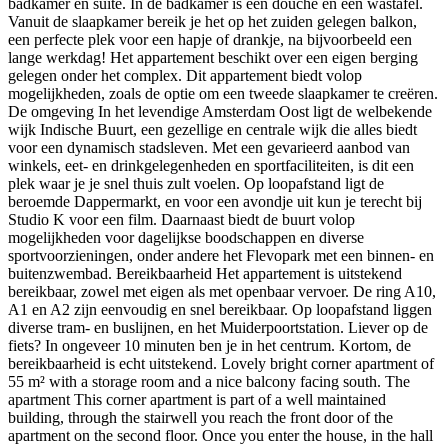
badkamer en suite. In de badkamer is een douche en een wastafel.
Vanuit de slaapkamer bereik je het op het zuiden gelegen balkon,
een perfecte plek voor een hapje of drankje, na bijvoorbeeld een
lange werkdag! Het appartement beschikt over een eigen berging
gelegen onder het complex. Dit appartement biedt volop
mogelijkheden, zoals de optie om een tweede slaapkamer te creëren.
De omgeving In het levendige Amsterdam Oost ligt de welbekende
wijk Indische Buurt, een gezellige en centrale wijk die alles biedt
voor een dynamisch stadsleven. Met een gevarieerd aanbod van
winkels, eet- en drinkgelegenheden en sportfaciliteiten, is dit een
plek waar je je snel thuis zult voelen. Op loopafstand ligt de
beroemde Dappermarkt, en voor een avondje uit kun je terecht bij
Studio K voor een film. Daarnaast biedt de buurt volop
mogelijkheden voor dagelijkse boodschappen en diverse
sportvoorzieningen, onder andere het Flevopark met een binnen- en
buitenzwembad. Bereikbaarheid Het appartement is uitstekend
bereikbaar, zowel met eigen als met openbaar vervoer. De ring A10,
A1 en A2 zijn eenvoudig en snel bereikbaar. Op loopafstand liggen
diverse tram- en buslijnen, en het Muiderpoortstation. Liever op de
fiets? In ongeveer 10 minuten ben je in het centrum. Kortom, de
bereikbaarheid is echt uitstekend. Lovely bright corner apartment of
55 m² with a storage room and a nice balcony facing south. The
apartment This corner apartment is part of a well maintained
building, through the stairwell you reach the front door of the
apartment on the second floor. Once you enter the house, in the hall