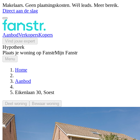
Makelaars. Geen plaatsingskosten. Wél leads. Meer bereik.
Direct aan de slag
Aanbod
Verkopers
Kopers
Vind jouw expert
Hypotheek
Plaats je woning op Fanstr
Mijn Fanstr
Menu
Home
Aanbod
Eikenlaan 30, Soest
Deel woning
Bewaar woning