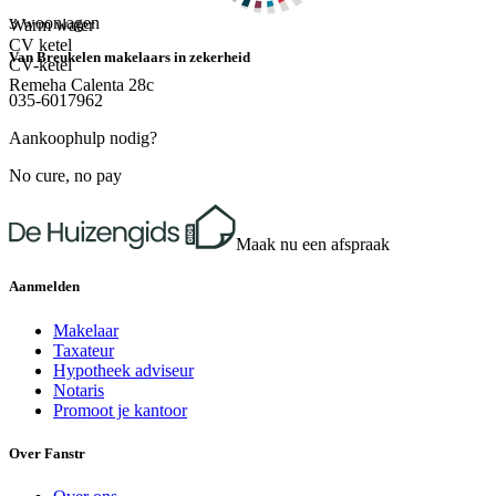
Aantal woonlagen
CV ketel, Open haard
3 woonlagen
Warm water
CV ketel
Van Breukelen makelaars in zekerheid
CV-ketel
Remeha Calenta 28c
035-6017962
Aankoophulp nodig?
No cure, no pay
Maak nu een afspraak
Aanmelden
Makelaar
Taxateur
Hypotheek adviseur
Notaris
Promoot je kantoor
Over Fanstr