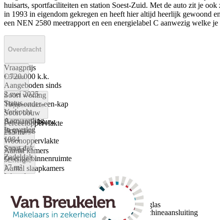
huisarts, sportfaciliteiten en station Soest-Zuid. Met de auto zit je 
in 1993 in eigendom gekregen en heeft hier altijd heerlijk gewoond en 
een NEN 2580 meetrapport en een energielabel C aanwezig welke je k
Overdracht
Vraagprijs
€ 720.000 k.k.
Bouw
Aangeboden sinds
2 mei 2025
Soort woning
Status
Twee-onder-een-kap
Oppervlakte
Verkocht
Soort bouw
Aanvaarding
Bestaande bouw
Perceeloppervlakte
In overleg
Bouwjaar
215 m²
Kamers
1984
Woonoppervlakte
Soort dak
133 m²
Aantal kamers
Zadeldak
Overige binnenruimte
5
Energie
17 m²
Aantal slaapkamers
Inhoud
4
Energielabel
526 m³
Aantal badkamers
C
1 badkamer en 1 apart toilet
Isolatie
Badkamervoorzieningen
Dakisolatie, Vloerisolatie, Gedeeltelijk dubbel glas
Toilet, Wastafelmeubel, Inloopdouche, Wasmachineaansluiting
Verwarming