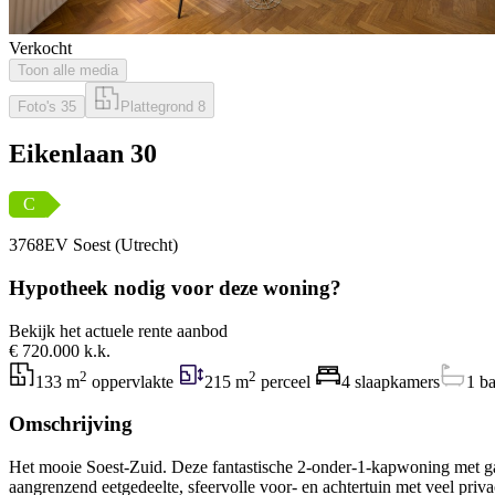
Verkocht
Toon alle media
Foto's
35
Plattegrond
8
Eikenlaan 30
C
3768EV Soest (Utrecht)
Hypotheek nodig voor deze woning?
Bekijk het actuele rente aanbod
€ 720.000 k.k.
2
2
133 m
oppervlakte
215 m
perceel
4 slaapkamers
1 b
Omschrijving
Het mooie Soest-Zuid. Deze fantastische 2-onder-1-kapwoning met ga
aangrenzend eetgedeelte, sfeervolle voor- en achtertuin met veel p