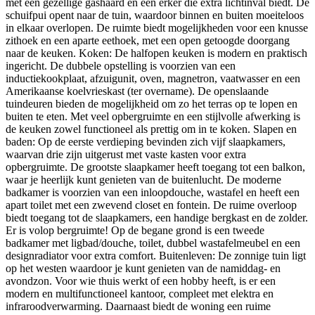
met een gezellige gashaard en een erker die extra lichtinval biedt. De
schuifpui opent naar de tuin, waardoor binnen en buiten moeiteloos
in elkaar overlopen. De ruimte biedt mogelijkheden voor een knusse
zithoek en een aparte eethoek, met een open getoogde doorgang
naar de keuken. Koken: De halfopen keuken is modern en praktisch
ingericht. De dubbele opstelling is voorzien van een
inductiekookplaat, afzuigunit, oven, magnetron, vaatwasser en een
Amerikaanse koelvrieskast (ter overname). De openslaande
tuindeuren bieden de mogelijkheid om zo het terras op te lopen en
buiten te eten. Met veel opbergruimte en een stijlvolle afwerking is
de keuken zowel functioneel als prettig om in te koken. Slapen en
baden: Op de eerste verdieping bevinden zich vijf slaapkamers,
waarvan drie zijn uitgerust met vaste kasten voor extra
opbergruimte. De grootste slaapkamer heeft toegang tot een balkon,
waar je heerlijk kunt genieten van de buitenlucht. De moderne
badkamer is voorzien van een inloopdouche, wastafel en heeft een
apart toilet met een zwevend closet en fontein. De ruime overloop
biedt toegang tot de slaapkamers, een handige bergkast en de zolder.
Er is volop bergruimte! Op de begane grond is een tweede
badkamer met ligbad/douche, toilet, dubbel wastafelmeubel en een
designradiator voor extra comfort. Buitenleven: De zonnige tuin ligt
op het westen waardoor je kunt genieten van de namiddag- en
avondzon. Voor wie thuis werkt of een hobby heeft, is er een
modern en multifunctioneel kantoor, compleet met elektra en
infraroodverwarming. Daarnaast biedt de woning een ruime