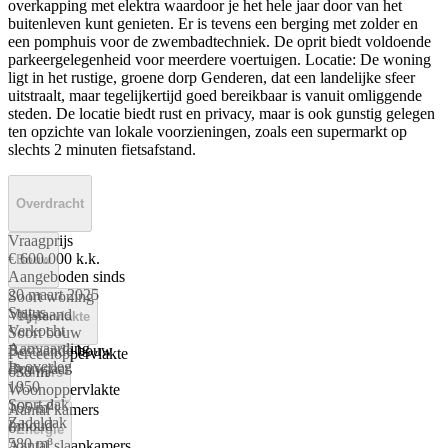
overkapping met elektra waardoor je het hele jaar door van het
buitenleven kunt genieten. Er is tevens een berging met zolder en
een pomphuis voor de zwembadtechniek. De oprit biedt voldoende
parkeergelegenheid voor meerdere voertuigen. Locatie: De woning
ligt in het rustige, groene dorp Genderen, dat een landelijke sfeer
uitstraalt, maar tegelijkertijd goed bereikbaar is vanuit omliggende
steden. De locatie biedt rust en privacy, maar is ook gunstig gelegen
ten opzichte van lokale voorzieningen, zoals een supermarkt op
slechts 2 minuten fietsafstand.
Overdracht
Vraagprijs
€ 600.000 k.k.
Bouw
Aangeboden sinds
20 maart 2025
Soort woning
Status
Vrijstaand
Oppervlakte
Verkocht
Soort bouw
Aanvaarding
Bestaande bouw
Perceeloppervlakte
In overleg
Bouwjaar
630 m²
Kamers
1950
Woonoppervlakte
Soort dak
165 m²
Aantal kamers
Zadeldak
Inhoud
6
Energie
580 m³
Aantal slaapkamers