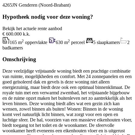
4265JN Genderen (Noord-Brabant)
Hypotheek nodig voor deze woning?
Bekijk het actuele rente aanbod
€ 600.000 k.k.
2
2
165 m
oppervlakte
630 m
perceel
5 slaapkamers
2
badkamers
Omschrijving
Deze veelzijdige vrijstaande woning biedt een prachtige combinatie
van ruimte, mogelijkheden en comfort. Met 24 zonnepanelen en een
goed geïsoleerd dak en gevels is deze woning niet alleen
energiezuinig, maar biedt deze ook een optimaal binnenklimaat. De
royale tuin met een verwarmd zwembad, het vrijstaande bijgebouw
en de ruime opzet maken het buitenleven net zo aantrekkelijk als het
leven binnen. Deze woning biedt alles wat een gezin zich kan
wensen, zowel binnen als buiten! Wonen: Binnen in de woning
komt veel natuurlijk licht binnen, wat zorgt voor een open en
luchtige sfeer. De hal, voorzien van een massieve eikenhouten vloer,
biedt toegang tot het toilet en de woonkamer. De sfeervolle
woonkamer heeft eveneens een eikenhouten vloer en is uitgerust