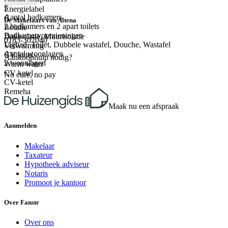
5
Energielabel
Aantal badkamers
C
De Makelaars van Altena
2 badkamers en 2 apart toilets
Isolatie
Badkamervoorzieningen
Dakisolatie, Muurisolatie
0183-307040
Ligbad, Toilet, Dubbele wastafel, Douche, Wastafel
Verwarming
Aantal woonlagen
CV ketel
Aankoophulp nodig?
2 woonlagen
Warm water
CV ketel
No cure, no pay
CV-ketel
Remeha
Maak nu een afspraak
Aanmelden
Makelaar
Taxateur
Hypotheek adviseur
Notaris
Promoot je kantoor
Over Fanstr
Over ons