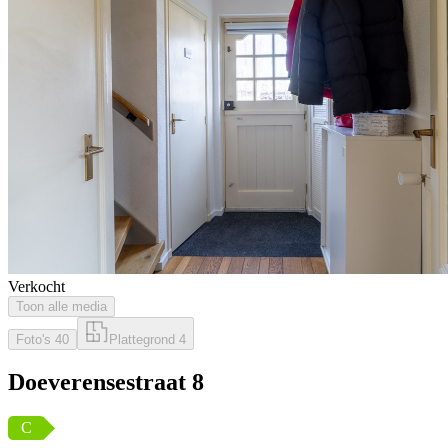
Verkocht
Toon alle media
Foto's
40
Plattegrond
4
Doeverensestraat 8
C