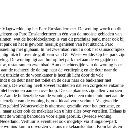
te Vlagtwedde, op het Parc Emslandermeer. De woning wordt op dit
elegen op Parc Emslandermeer in één van de mooiste gebieden van
innen, wat de hoofddoelgroep is van dit prachtige park, maar ook bij
 park en het is gewoon heerlijk genieten van het uitzicht. Parc
snelling met glijbaan. In het zwembad vindt u ook het saunacomplex
rachtig uitzicht over de golfbaan van GC Westerwolde. Op het park zijn
eving. De woning ligt aan hof op het park met aan de wegzijde een
ebouw, restaurant en zwembad. Aan de achterzijde van de woning is er
aan de rechterzijde de trap naar de verdieping en de deur naar de
 uitzicht en de woonkamer is heerlijk licht door de vele
ndt u de deur naar het toilet en de deur naar de badkamer met
dom). De woning heeft zoveel faciliteiten dat een zorgeloze vakantie
toilet bevinden aan een overloop. De slaapkamers zijn allen voorzien
e. Aan de buitenzijde van de woning ziet u een ruime tuin met aan de
itenzijde van de woning is, ook ideaal voor verhuur. Vlagtwedde
 Het gebied Westerwolde is uitermate geschikt voor het toerisme, zo
, maar zeker ook de makelaar kan u hier alles over vertellen. Helaas is
 u kunt de woning behouden voor eigen gebruik, (tweede woning,
 Nederland. Verhuur is eventueel ook mogelijk via Bungalowpark
e woning kunt u opvragen via ons makelaarskantoor. Kom langs en