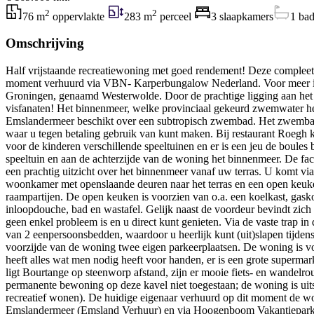
2
2
76 m
oppervlakte
283 m
perceel
3 slaapkamers
1 ba
Omschrijving
Half vrijstaande recreatiewoning met goed rendement! Deze compleet
moment verhuurd via VBN- Karperbungalow Nederland. Voor meer inf
Groningen, genaamd Westerwolde. Door de prachtige ligging aan het bi
visfanaten! Het binnenmeer, welke provinciaal gekeurd zwemwater heeft
Emslandermeer beschikt over een subtropisch zwembad. Het zwembad h
waar u tegen betaling gebruik van kunt maken. Bij restaurant Roegh ku
voor de kinderen verschillende speeltuinen en er is een jeu de boule
speeltuin en aan de achterzijde van de woning het binnenmeer. De faci
een prachtig uitzicht over het binnenmeer vanaf uw terras. U komt via
woonkamer met openslaande deuren naar het terras en een open keuken
raampartijen. De open keuken is voorzien van o.a. een koelkast, gask
inloopdouche, bad en wastafel. Gelijk naast de voordeur bevindt zich
geen enkel probleem is en u direct kunt genieten. Via de vaste trap i
van 2 eenpersoonsbedden, waardoor u heerlijk kunt (uit)slapen tijden
voorzijde van de woning twee eigen parkeerplaatsen. De woning is v
heeft alles wat men nodig heeft voor handen, er is een grote supermar
ligt Bourtange op steenworp afstand, zijn er mooie fiets- en wandelrou
permanente bewoning op deze kavel niet toegestaan; de woning is uits
recreatief wonen). De huidige eigenaar verhuurd op dit moment de w
Emslandermeer (Emsland Verhuur) en via Hoogenboom Vakantieparken