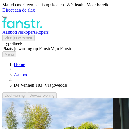
Makelaars. Geen plaatsingskosten. Wél leads. Meer bereik.
Direct aan de slag
Aanbod
Verkopers
Kopers
Vind jouw expert
Hypotheek
Plaats je woning op Fanstr
Mijn Fanstr
Menu
Home
Aanbod
De Vennen 183, Vlagtwedde
Deel woning
Bewaar woning