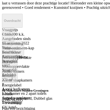
laat u verrassen door deze prachtige locatie! Hieronder een kleine o
gerenoveerd • Goed rendement • Kunststof kozijnen • Prachtig uitzicht
Overdracht
Vraagprijs
€ 169.000 k.k.
Bouw
Aangeboden sinds
10 augustus 2022
Soort woning
Status
Twee-onder-een-kap
Oppervlakte
Beschikbaar
Soort bouw
Aanvaarding
Bestaande bouw
Perceeloppervlakte
In overleg
Bouwjaar
283 m²
Kamers
1997
Woonoppervlakte
Soort dak
76 m²
Aantal kamers
Zadeldak
Inhoud
4
Energie
271 m³
Aantal slaapkamers
3
Energielabel
Aantal badkamers
A
iQ Makelaars Midden-Groningen
1 badkamer en 2 apart toilets
Isolatie
Aantal woonlagen
Volledig geïsoleerd, Dubbel glas
0598-592395
2 woonlagen
Verwarming
CV ketel
Plan een bezichtiging