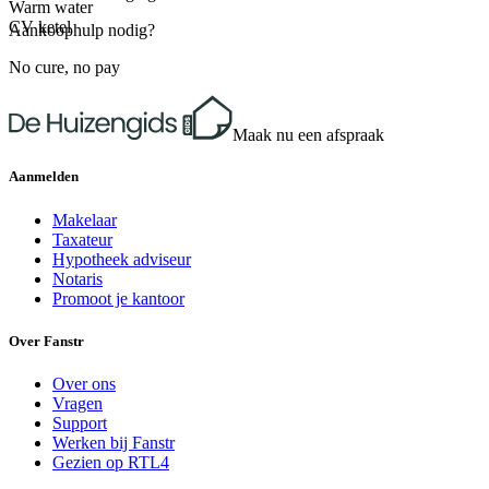
Warm water
CV ketel
Aankoophulp nodig?
No cure, no pay
Maak nu een afspraak
Aanmelden
Makelaar
Taxateur
Hypotheek adviseur
Notaris
Promoot je kantoor
Over Fanstr
Over ons
Vragen
Support
Werken bij Fanstr
Gezien op RTL4