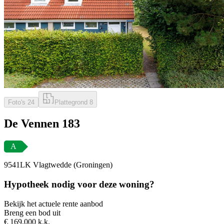
Foto's
24
Plattegrond
8
De Vennen 183
A
9541LK Vlagtwedde (Groningen)
Hypotheek nodig voor deze woning?
Bekijk het actuele rente aanbod
Breng een bod uit
€ 169.000 k.k.