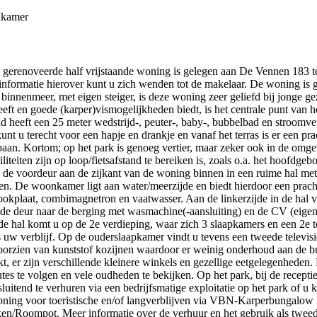
dkamer
 gerenoveerde half vrijstaande woning is gelegen aan De Vennen 183 
ormatie hierover kunt u zich wenden tot de makelaar. De woning is g
nnenmeer, met eigen steiger, is deze woning zeer geliefd bij jonge gez
 en goede (karper)vismogelijkheden biedt, is het centrale punt van het
eeft een 25 meter wedstrijd-, peuter-, baby-, bubbelbad en stroomver
nt u terecht voor een hapje en drankje en vanaf het terras is er een p
s baan. Kortom; op het park is genoeg vertier, maar zeker ook in de omg
liteiten zijn op loop/fietsafstand te bereiken is, zoals o.a. het hoofdg
 de voordeur aan de zijkant van de woning binnen in een ruime hal met 
. De woonkamer ligt aan water/meerzijde en biedt hierdoor een prachtig
ookplaat, combimagnetron en vaatwasser. Aan de linkerzijde in de hal vi
 de deur naar de berging met wasmachine(-aansluiting) en de CV (eigen
n de hal komt u op de 2e verdieping, waar zich 3 slaapkamers en een 2e 
s uw verblijf. Op de ouderslaapkamer vindt u tevens een tweede televisi
oorzien van kunststof kozijnen waardoor er weinig onderhoud aan de bu
kt, er zijn verschillende kleinere winkels en gezellige eetgelegenheden.
tes te volgen en vele oudheden te bekijken. Op het park, bij de receptie
luitend te verhuren via een bedrijfsmatige exploitatie op het park of
oning voor toeristische en/of langverblijven via VBN-Karperbungalow
/Roompot. Meer informatie over de verhuur en het gebruik als tweed