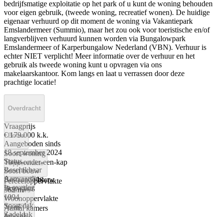
bedrijfsmatige exploitatie op het park of u kunt de woning behouden
voor eigen gebruik, (tweede woning, recreatief wonen). De huidige
eigenaar verhuurd op dit moment de woning via Vakantiepark
Emslandermeer (Summio), maar het zou ook voor toeristische en/of
langverblijven verhuurd kunnen worden via Bungalowpark
Emslandermeer of Karperbungalow Nederland (VBN). Verhuur is
echter NIET verplicht! Meer informatie over de verhuur en het
gebruik als tweede woning kunt u opvragen via ons
makelaarskantoor. Kom langs en laat u verrassen door deze
prachtige locatie!
Overdracht
Vraagprijs
€ 179.000 k.k.
Bouw
Aangeboden sinds
18 september 2024
Soort woning
Status
Twee-onder-een-kap
Oppervlakte
Beschikbaar
Soort bouw
Aanvaarding
Bestaande bouw
Perceeloppervlakte
In overleg
Bouwjaar
362 m²
Kamers
1994
Woonoppervlakte
Soort dak
76 m²
Aantal kamers
Zadeldak
Inhoud
4