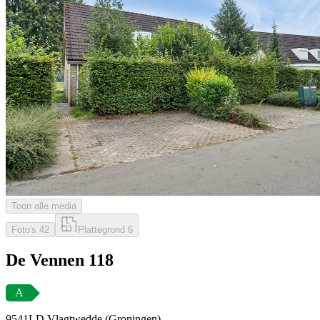
Toon alle media
Foto's
42
Plattegrond
6
De Vennen 118
A
9541LD Vlagtwedde (Groningen)