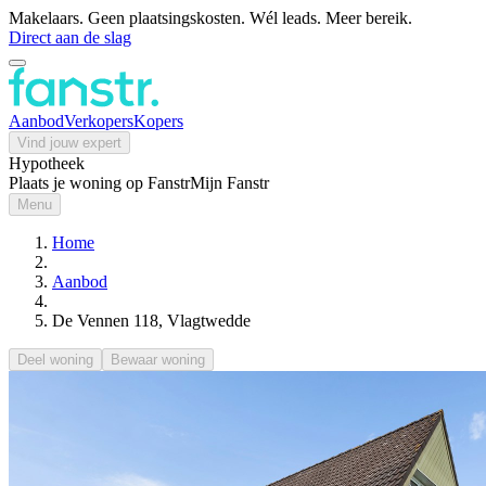
Makelaars. Geen plaatsingskosten. Wél leads. Meer bereik.
Direct aan de slag
Aanbod
Verkopers
Kopers
Vind jouw expert
Hypotheek
Plaats je woning op Fanstr
Mijn Fanstr
Menu
Home
Aanbod
De Vennen 118, Vlagtwedde
Deel woning
Bewaar woning