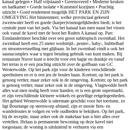
kanaal gelegen • Half vrijstaand • Gerenoveerd • Moderne keuken
en badkamer • Goede isolatie • Kunststof kozijnen • Prachtig
uitzicht • Goed rendement mogelijk HET PARK EN ZIJN
OMGEVING Het binnenmeer, welke provinciaal gekeurd
zwemwater heeft en goede (karper)vismogelijkheden biedt, is het
centrale punt van het park. Via het kanaal kan men naast het vissen
ook vanaf de kavel met de boot het Ruiten A kanaal op. Parc
Emslandermeer beschikt over een groot subtropisch zwembad. Het
zwembad heeft een 25 meter wedstrijd-, peuter-, baby-, bubbelbad
en stroomversnelling met glijbaan. In het zwembad vindt u ook het
saunacomplex waar u tegen betaling gebruik van kunt maken. Bij
restaurant Nuver kunt u terecht voor een hapje en drankje en vanaf
het terras is er een prachtig uitzicht over de golfbaan van GC
Westerwolde. Op het park zijn voor de kinderen verschillende
speeltuinen en er is een jeu de boules baan. Kortom; op het park is
genoeg vertier, maar zeker ook in de omgeving. Kortom; op het park
is genoeg vertier, maar zeker ook in de omgeving. Vlagtwedde heeft
alles wat men nodig heeft voor handen, er is een grote supermarkt,
er zijn verschillende kleinere winkels en gezellige eetgelegenheden.
Het gebied Westerwolde is uitermate geschikt voor het toerisme, zo
ligt Bourtange op steenworp afstand, zijn er mooie fiets- en
wandelroutes te volgen en vele oudheden te bekijken. Op het park,
bij de receptie, maar zeker ook de makelaar kan u hier alles over
vertellen. Helaas is permanente bewoning op deze kavel niet
toegestaan; de woning is uitsluitend te verhuren via een