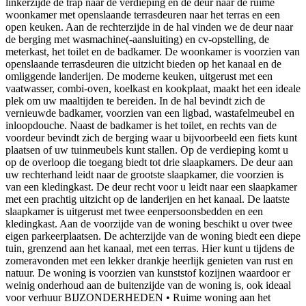
linkerzijde de trap naar de verdieping en de deur naar de ruime
woonkamer met openslaande terrasdeuren naar het terras en een
open keuken. Aan de rechterzijde in de hal vinden we de deur naar
de berging met wasmachine(-aansluiting) en cv-opstelling, de
meterkast, het toilet en de badkamer. De woonkamer is voorzien van
openslaande terrasdeuren die uitzicht bieden op het kanaal en de
omliggende landerijen. De moderne keuken, uitgerust met een
vaatwasser, combi-oven, koelkast en kookplaat, maakt het een ideale
plek om uw maaltijden te bereiden. In de hal bevindt zich de
vernieuwde badkamer, voorzien van een ligbad, wastafelmeubel en
inloopdouche. Naast de badkamer is het toilet, en rechts van de
voordeur bevindt zich de berging waar u bijvoorbeeld een fiets kunt
plaatsen of uw tuinmeubels kunt stallen. Op de verdieping komt u
op de overloop die toegang biedt tot drie slaapkamers. De deur aan
uw rechterhand leidt naar de grootste slaapkamer, die voorzien is
van een kledingkast. De deur recht voor u leidt naar een slaapkamer
met een prachtig uitzicht op de landerijen en het kanaal. De laatste
slaapkamer is uitgerust met twee eenpersoonsbedden en een
kledingkast. Aan de voorzijde van de woning beschikt u over twee
eigen parkeerplaatsen. De achterzijde van de woning biedt een diepe
tuin, grenzend aan het kanaal, met een terras. Hier kunt u tijdens de
zomeravonden met een lekker drankje heerlijk genieten van rust en
natuur. De woning is voorzien van kunststof kozijnen waardoor er
weinig onderhoud aan de buitenzijde van de woning is, ook ideaal
voor verhuur BIJZONDERHEDEN • Ruime woning aan het