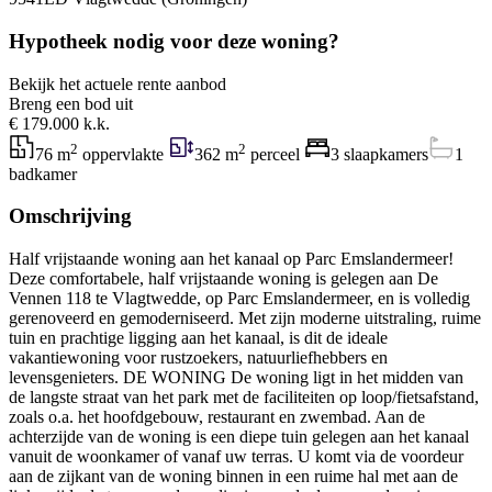
Hypotheek nodig voor deze woning?
Bekijk het actuele rente aanbod
Breng een bod uit
€ 179.000 k.k.
2
2
76 m
oppervlakte
362 m
perceel
3 slaapkamers
1
badkamer
Omschrijving
Half vrijstaande woning aan het kanaal op Parc Emslandermeer!
Deze comfortabele, half vrijstaande woning is gelegen aan De
Vennen 118 te Vlagtwedde, op Parc Emslandermeer, en is volledig
gerenoveerd en gemoderniseerd. Met zijn moderne uitstraling, ruime
tuin en prachtige ligging aan het kanaal, is dit de ideale
vakantiewoning voor rustzoekers, natuurliefhebbers en
levensgenieters. DE WONING De woning ligt in het midden van
de langste straat van het park met de faciliteiten op loop/fietsafstand,
zoals o.a. het hoofdgebouw, restaurant en zwembad. Aan de
achterzijde van de woning is een diepe tuin gelegen aan het kanaal
vanuit de woonkamer of vanaf uw terras. U komt via de voordeur
aan de zijkant van de woning binnen in een ruime hal met aan de