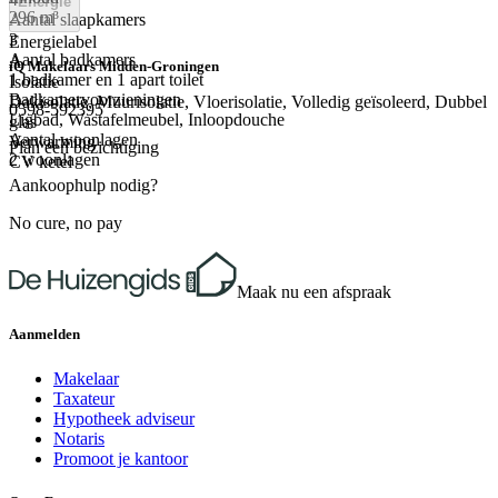
Energie
296 m³
Aantal slaapkamers
3
Energielabel
Aantal badkamers
A
iQ Makelaars Midden-Groningen
1 badkamer en 1 apart toilet
Isolatie
Badkamervoorzieningen
Dakisolatie, Muurisolatie, Vloerisolatie, Volledig geïsoleerd, Dubbel
0598-592395
Ligbad, Wastafelmeubel, Inloopdouche
glas
Aantal woonlagen
Verwarming
Plan een bezichtiging
2 woonlagen
CV ketel
Aankoophulp nodig?
No cure, no pay
Maak nu een afspraak
Aanmelden
Makelaar
Taxateur
Hypotheek adviseur
Notaris
Promoot je kantoor