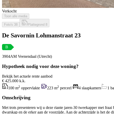
Verkocht
Toon alle media
Foto's
38
Plattegrond
8
De Savornin Lohmanstraat 23
B
3904AM Veenendaal (Utrecht)
Hypotheek nodig voor deze woning?
Bekijk het actuele rente aanbod
€ 425.000 k.k.
2
2
100 m
oppervlakte
223 m
perceel
4 slaapkamers
1 b
Omschrijving
Met trots presenteren wij u deze riante jaren-30 tweekapper met f
dwarskap en de erker aan de voorzijde. Aan de achterzijde is het de d