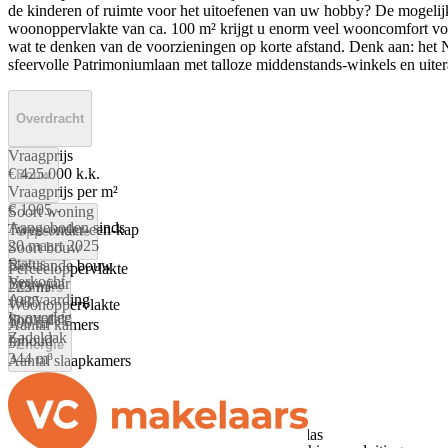
de kinderen of ruimte voor het uitoefenen van uw hobby? De mogelij
woonoppervlakte van ca. 100 m² krijgt u enorm veel wooncomfort voor 
wat te denken van de voorzieningen op korte afstand. Denk aan: het
sfeervolle Patrimoniumlaan met talloze middenstands-winkels en uite
Overdracht
Vraagprijs
€ 425.000 k.k.
Bouw
Vraagprijs per m²
€ 1905,-
Soort woning
Aangeboden sinds
Twee-onder-een-kap
Oppervlakte
20 maart 2025
Soort bouw
Status
Bestaande bouw
Perceeloppervlakte
Verkocht
Bouwjaar
223 m²
Kamers
Aanvaarding
1935
Woonoppervlakte
In overleg
Soort dak
100 m²
Aantal kamers
Zadeldak
Inhoud
5
Energie
344 m³
Aantal slaapkamers
4
Energielabel
Aantal badkamers
B
1 badkamer en 1 apart toilet
Isolatie
Badkamervoorzieningen
Dakisolatie, Dubbel glas, Gedeeltelijk dubbel glas