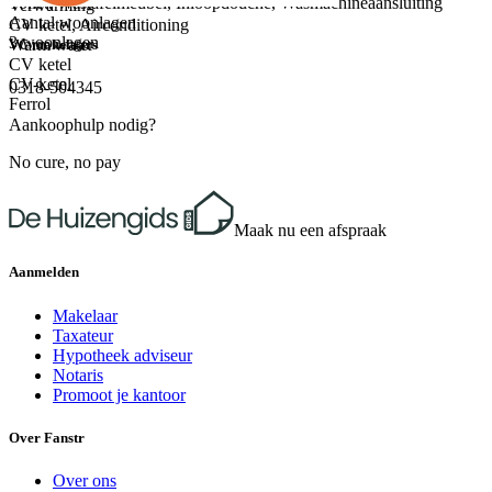
Toilet, Wastafelmeubel, Inloopdouche, Wasmachineaansluiting
Verwarming
Aantal woonlagen
CV ketel, Airconditioning
3 woonlagen
Warm water
VC makelaars
CV ketel
CV-ketel
0318-504345
Ferrol
Aankoophulp nodig?
No cure, no pay
Maak nu een afspraak
Aanmelden
Makelaar
Taxateur
Hypotheek adviseur
Notaris
Promoot je kantoor
Over Fanstr
Over ons