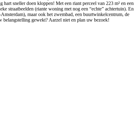
hart sneller doen kloppen! Met een riant perceel van 223 m² en een
eke straatbeelden (riante woning met nog een “echte” achtertuin). En
cht-Amsterdam), maar ook het zwembad, een buurtwinkelcentrum, de
w belangstelling gewekt? Aarzel niet en plan uw bezoek!