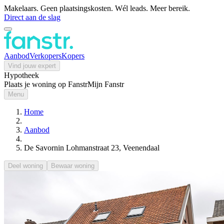
Makelaars. Geen plaatsingskosten. Wél leads. Meer bereik.
Direct aan de slag
Aanbod
Verkopers
Kopers
Vind jouw expert
Hypotheek
Plaats je woning op Fanstr
Mijn Fanstr
Menu
Home
Aanbod
De Savornin Lohmanstraat 23, Veenendaal
Deel woning
Bewaar woning