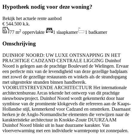
Hypotheek nodig voor deze woning?
Bekijk het actuele rente aanbod
€ 544.500 k.k.
2
77 m
oppervlakte
1 slaapkamer
1 badkamer
Omschrijving
DUINHOF NOORD: UW LUXE ONTSNAPPING IN HET
PRACHTIGE CADZAND CENTRALE LIGGING Duinhof
Noord is gelegen aan de prachtige Boulevard de Wielingen. Ervaar
een perfecte mix van de levendigheid van deze gezellige badplaats
met zowel de gezellige restaurants en winkels als de strandopgang
met uitgestrekte stranden binnen handbereik.
VOORUITSTREVENDE ARCHITECTUUR Het internationale
architectenbureau Arcas tekende het ontwerp van dit prachtige
nieuwbouwproject. Duinhof Noord wordt gekenmerkt door haar
symbiose van de prominente klokgevels die refereren aan de Kaaps-
Hollandse stijl, kenmerkend voor Cadzand en omstreken. Daarnaast
herken je de Anglo-Normandische elementen die verwijzen naar de
karakteristieke architectuur in Knokke-Zoute DUURZAAM
Duinhof Noord blinkt uit in haar duurzame karakter. Van
vloerverwarming met een individuele warmtepomp tot zonnepalen.