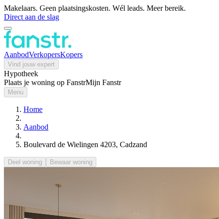
Makelaars. Geen plaatsingskosten. Wél leads. Meer bereik.
Direct aan de slag
Aanbod
Verkopers
Kopers
Vind jouw expert
Hypotheek
Plaats je woning op Fanstr
Mijn Fanstr
Menu
Home
Aanbod
Boulevard de Wielingen 4203, Cadzand
Deel woning
Bewaar woning