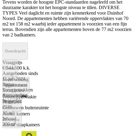
Tevens worden de hoogste EPC-standaarden nageleefd om het
duurzame karakter tot het hoogste niveau te tillen. DIVERSE
TYPES Veel daglicht en ruimte zijn kenmerkend voor Duinhof
Noord. De appartementen hebben variërende oppervlaktes van 70
m2 tot 158 m2 waarbij ieder appartement is voorzien van een fijn
terras. Bovendien zijn alle appartementen boven de 77 m2 voorzien
van 2 badkamers.
Overdracht
Vraagprijs
€ 544.500 k.k.
Bouw
Aangeboden sinds
11 juli 2024
Soort woning
Status
Appartement
Oppervlakte
Teruggetrokken
Soort bouw
Aanvaarding
Nieuwbouw
Woonoppervlakte
In overleg
Bouwjaar
77 m²
Kamers
2026
Gebouwen buitenruimte
10 m²
Aantal kamers
Inhoud
2
Energie
200 m³
Aantal slaapkamers
1
Energielabel
Aantal badkamers