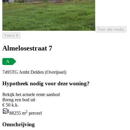
Toon alle media
Foto's
8
Almelosestraat 7
A
7495TG Ambt Delden (Overijssel)
Hypotheek nodig voor deze woning?
Bekijk het actuele rente aanbod
Breng een bod uit
€ 50 k.k.
2
88255 m
perceel
Omschrijving