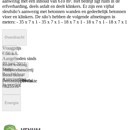
aanwezig met een inhoud van 610 m³. Het bedrijf ligt ruim in de
erfverharding, deels asfalt en deelt klinkers. Er zijn een vijftal
sleufsilo’s aanwezig met betonnen wanden en gedeeltelijk betonnen
vloer en klinkers. De silo’s hebben de volgende afmetingen in
meters: - 35 x 7 x 1 - 35 x 7 x 1 - 18 x 7 x 1 - 18 x 7 x 1 - 18 x 7 x 1
Overdracht
Vraagprijs
€ 50 k.k.
Bouw
Aangeboden sinds
20 juni 2012
Soort woning
Status
Melkveehouderij
Oppervlakte
Beschikbaar
Soort bouw
Aanvaarding
Bestaande bouw
Perceeloppervlakte
In overleg
88255 m²
Kamers
Energie
Energielabel
A