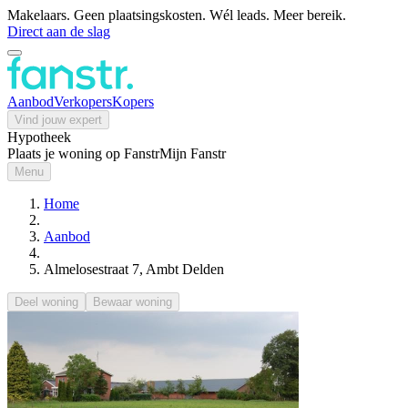
Makelaars. Geen plaatsingskosten. Wél leads. Meer bereik.
Direct aan de slag
Aanbod
Verkopers
Kopers
Vind jouw expert
Hypotheek
Plaats je woning op Fanstr
Mijn Fanstr
Menu
Home
Aanbod
Almelosestraat 7, Ambt Delden
Deel woning
Bewaar woning