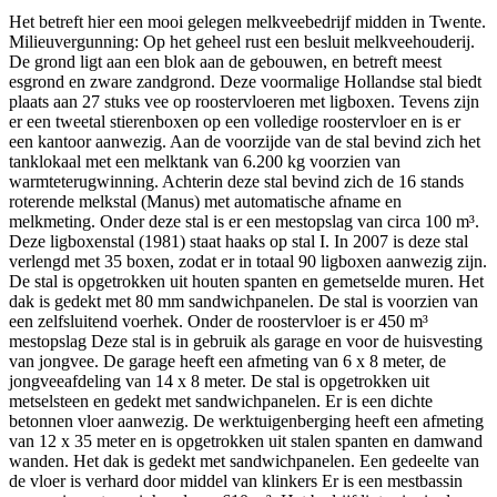
Het betreft hier een mooi gelegen melkveebedrijf midden in Twente.
Milieuvergunning: Op het geheel rust een besluit melkveehouderij.
De grond ligt aan een blok aan de gebouwen, en betreft meest
esgrond en zware zandgrond. Deze voormalige Hollandse stal biedt
plaats aan 27 stuks vee op roostervloeren met ligboxen. Tevens zijn
er een tweetal stierenboxen op een volledige roostervloer en is er
een kantoor aanwezig. Aan de voorzijde van de stal bevind zich het
tanklokaal met een melktank van 6.200 kg voorzien van
warmteterugwinning. Achterin deze stal bevind zich de 16 stands
roterende melkstal (Manus) met automatische afname en
melkmeting. Onder deze stal is er een mestopslag van circa 100 m³.
Deze ligboxenstal (1981) staat haaks op stal I. In 2007 is deze stal
verlengd met 35 boxen, zodat er in totaal 90 ligboxen aanwezig zijn.
De stal is opgetrokken uit houten spanten en gemetselde muren. Het
dak is gedekt met 80 mm sandwichpanelen. De stal is voorzien van
een zelfsluitend voerhek. Onder de roostervloer is er 450 m³
mestopslag Deze stal is in gebruik als garage en voor de huisvesting
van jongvee. De garage heeft een afmeting van 6 x 8 meter, de
jongveeafdeling van 14 x 8 meter. De stal is opgetrokken uit
metselsteen en gedekt met sandwichpanelen. Er is een dichte
betonnen vloer aanwezig. De werktuigenberging heeft een afmeting
van 12 x 35 meter en is opgetrokken uit stalen spanten en damwand
wanden. Het dak is gedekt met sandwichpanelen. Een gedeelte van
de vloer is verhard door middel van klinkers Er is een mestbassin